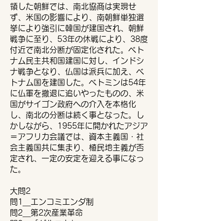
領した朝鮮では、南北協商は実現せ
ず、米国の影響により、南朝鮮単独選
挙により強引に韓国が建国され、朝鮮
戦争に至り、53年の休戦により、38度
付近で南北分断が固定化された。ベト
ナム民主共和国建国に対し、インドシ
ナ戦争となり、仏国は派兵に加え、ベ
トナム国を建国した。ベトミンは54年
に仏軍を撤退に追いやったものの、米
国がサイゴン政府への介入を本格化
し、南北の分断は続く事となった。し
かしながら、1955年に開かれたアジア
＝アフリカ会議では、資本主義国・社
会主義国共に集まり、植民地主義が否
定され、一定の安定を迎える事になっ
た。
​大問2
問1＿エンコミエンダ制
問2＿第2次産業革命