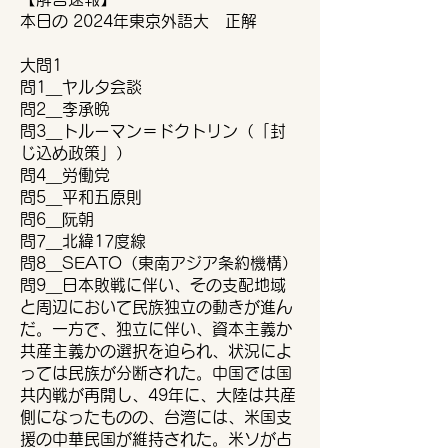
本日の 2024年東京外語大 正解
大問1
問1＿ヤルタ会談
問2＿李承晩
問3＿トルーマン＝ドクトリン（「封
じ込め政策」）
問4＿労働党
問5＿平和五原則
問6＿阮朝
問7＿北緯17度線
問8＿SEATO（東南アジア条約機構）
問9＿日本敗戦に伴い、その支配地域
と周辺において民族独立の動きが進ん
だ。一方で、独立に伴い、資本主義か
共産主義かの選択を迫られ、状況によ
っては民族が分断された。中国では国
共内戦が再開し、49年に、大陸は共産
側になったものの、台湾には、米国支
援の中華民国が維持された。米ソが占