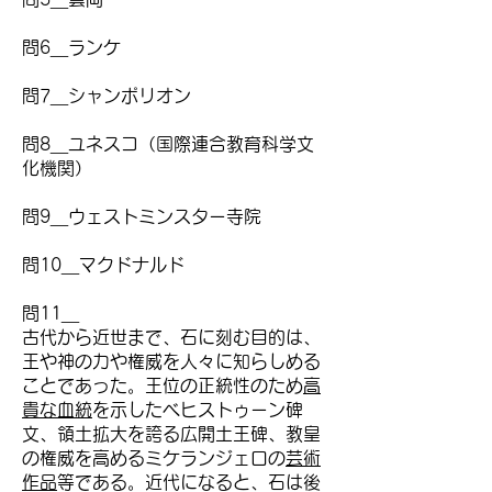
問6＿ランケ
問7＿シャンポリオン
問8＿ユネスコ（国際連合教育科学文
化機関）
問9＿ウェストミンスター寺院
問10＿マクドナルド
問11＿
古代から近世まで、石に刻む目的は、
王や神の力や権威を人々に知らしめる
ことであった。王位の正統性のため
高
貴な血統
を示したベヒストゥーン碑
文、領土拡大を誇る広開土王碑、教皇
の権威を高めるミケランジェロの
芸術
作品
等である。近代になると、石は後