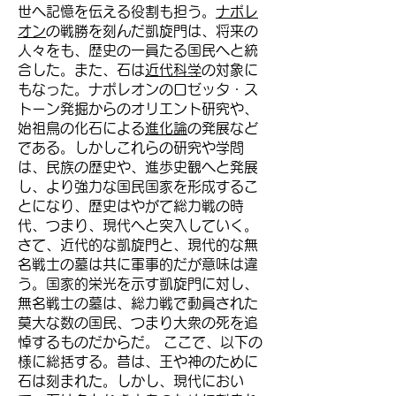
世へ記憶を伝える役割も担う。
ナポレ
オン
の戦勝を刻んだ凱旋門は、将来の
人々をも、歴史の一員たる国民へと統
合した。また、石は
近代科学
の対象に
もなった。ナポレオンのロゼッタ・ス
トーン発掘からのオリエント研究や、
始祖鳥の化石による
進化論
の発展など
である。しかしこれらの研究や学問
は、民族の歴史や、進歩史観へと発展
し、より強力な国民国家を形成するこ
とになり、歴史はやがて総力戦の時
代、つまり、現代へと突入していく。
さて、近代的な凱旋門と、現代的な無
名戦士の墓は共に軍事的だが意味は違
う。国家的栄光を示す凱旋門に対し、
無名戦士の墓は、総力戦で動員された
莫大な数の国民、つまり大衆の死を追
悼するものだからだ。 ここで、以下の
様に総括する。昔は、王や神のために
石は刻まれた。しかし、現代におい