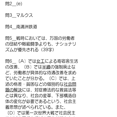
問2＿(e)
問3＿マルクス
問4＿南満洲鉄道
問5＿戦時においては、万国の労働者
の団結や階級闘争よりも、ナショナリ
ズムが優先される（39字）
問6＿〔A〕では
女工
による寄宿舎生活
の改善、〔B〕では
半纏
の強制廃止な
ど、労働者が具体的な待遇改善を求め
ていたことが分かる。〔C〕では、上
述の格差・貧困などの個別的な
社会問
題の解決
には、対症療法的な救貧法等
とは異なり、社会の変革、下部構造自
体の変化が必要であるという、社会主
義思想が述べられている。また、
〔D〕では第一次世界大戦で社会民主