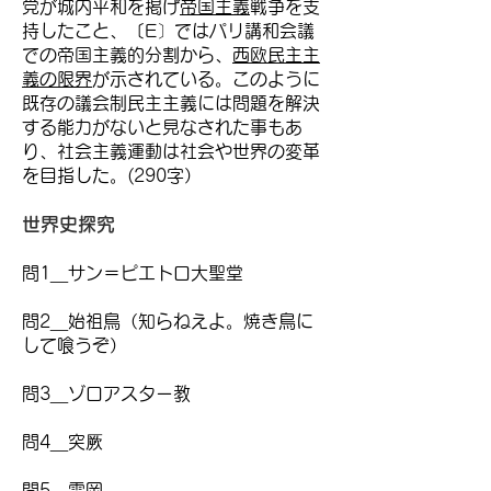
党が城内平和を掲げ
帝国主義
戦争を支
持したこと、〔E〕ではパリ講和会議
での帝国主義的分割から、
西欧民主主
義の限界
が示されている。このように
既存の議会制民主主義には問題を解決
する能力がないと見なされた事もあ
り、社会主義運動は社会や世界の変革
を目指した。(290字）
世界史探究
問1＿サン＝ピエトロ大聖堂
問2＿始祖鳥（知らねえよ。焼き鳥に
して喰うぞ）
問3＿ゾロアスター教
問4＿突厥
問5＿雲岡