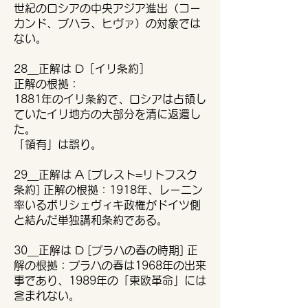
世紀のロシアの中央アジア進出（コー
カンド、ブハラ、ヒヴァ）の対象では
ない。
28＿正解は D［イリ条約］
正解の根拠：
1881年のイリ条約で、ロシアは占領し
ていたイリ地方の大部分を清に返還し
た。
「領有」は誤り。
29＿正解は A [ブレスト=リトフスク
条約] 正解の根拠：1918年、レーニン
率いるボリシェヴィキ政権がドイツ側
と結んだ単独講和条約である。
30＿正解は D [プラハの春の時期] 正
解の根拠：プラハの春は1968年の出来
事であり、1989年の「東欧革命」には
含まれない。