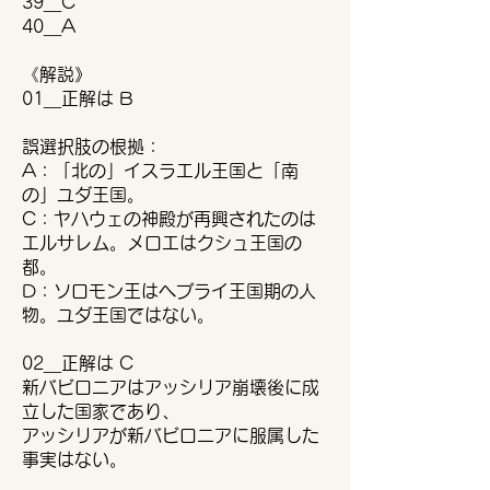
39＿C
40＿A
《解説》
01＿正解は B
誤選択肢の根拠：
A：「北の」イスラエル王国と「南
の」ユダ王国。
C：ヤハウェの神殿が再興されたのは
エルサレム。メロエはクシュ王国の
都。
D：ソロモン王はヘブライ王国期の人
物。ユダ王国ではない。
02＿正解は C
新バビロニアはアッシリア崩壊後に成
立した国家であり、
アッシリアが新バビロニアに服属した
事実はない。