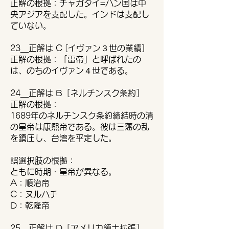
正解の根拠：チャガタイ=ハン国は中
央アジアを支配した。インドは支配し
ていない。
23＿正解は C [イヴァン３世の業績]
正解の根拠：「雷帝」と呼ばれたの
は、のちのイヴァン４世である。
24＿正解は B［ネルチンスク条約］
正解の根拠：
1689年のネルチンスク条約締結時の清
の皇帝は康熙帝である。彼は三藩の乱
を鎮圧し、台湾を平定した。
誤選択肢の根拠：
ともに時期・皇帝が異なる。
A：順治帝
C：ヌルハチ
D：乾隆帝
25＿正解は D［アメリカ領土拡張］