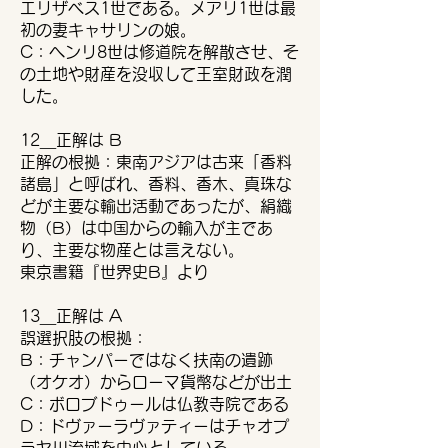
エリザベス1世である。メアリ1世は最
初の妻キャサリンの娘。
C：ヘンリ8世は修道院を解散させ、そ
の土地や財産を没収して王室財政を潤
した。
12＿正解は B
正解の根拠：東南アジアは古来「香料
諸島」と呼ばれ、香料、香木、真珠な
どが主要な輸出活動であったが、絹織
物（B）は中国からの輸入が主であ
り、主要な物産とは言えない。
東京書籍『世界史B』より
13＿正解は A
誤選択肢の根拠：
B：チャンパーではなく扶南の遺跡
（オケオ）からローマ貨幣などが出土
C：ボロブドゥールは仏教寺院である
D：ドヴァーラヴァティーはチャオプ