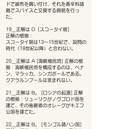
ドで綿布を買い付け、それを香辛料諸
島でスパイスと交換する貿易を行っ
た。
19＿正解は D［スコータイ朝］
正解の根拠：
スコータイ朝は13〜15世紀で、設問の
時代（18世紀以降）と合わない。
20＿正解は A [海峡植民地] 正解の根
拠：海峡植民地を構成するのは、ペナ
ン、マラッカ、シンガポールである。
クアラルンプールは含まれない。
21＿正解は B。 [ロシアの起源] 正解
の根拠：リューリクがノヴゴロド国を
建て、その後継者のオレーグがキエフ
公国を建てた。
22＿正解は B。 [モンゴル諸ハン国]