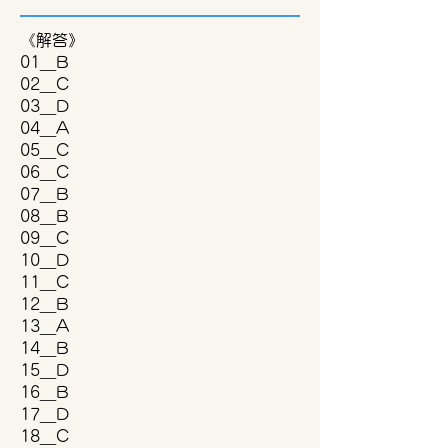
​《解答》
01＿B
02＿C
03＿D
04＿A
05＿C
06＿C
07＿B
08＿B
09＿C
10＿D
11＿C
12＿B
13＿A
14＿B
15＿D
16＿B
17＿D
18＿C