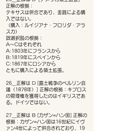
正解の根拠：
テキサスは併合であり、金銭による購
入ではない。
（購入：ルイジアナ・フロリダ・アラ
スカ）
誤選択肢の根拠：
A〜Cはそれぞれ
A:1803年にフランスから
B:1819年にスペインから
C:1867年にロシアから
ともに購入による領土拡張。
26＿正解は D [露土戦争のベルリン会
議（1878年）] 正解の根拠：キプロス
の管理権を獲得したのはイギリスであ
る。ドイツではない。
27＿正解は B [カザン=ハン国] 正解の
根拠：カザン=ハン国は16世紀にイヴ
ァン4世によって併合されており、19