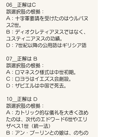
06＿正解はC
誤選択肢の根拠：
A：十字軍要請を受けたのはウルバヌ
ス2世。
B：ディオクレティアヌスではなく、
ユスティニアヌスの功績。
D：7世紀以降の公用語はギリシア語
07＿正解は B
誤選択肢の根拠：
A：ロマネスク様式は中世初期。
C：ロヨラはイエズス会創設。
D：ザビエルは中国で死去。
10＿正解は D
誤選択肢の根拠：
A：カトリック的な儀礼を大きく改め
たのは、次代のエドワード6世やエリ
ザベス1世（統一法）
B：アン・ブーリンとの娘は、のちの