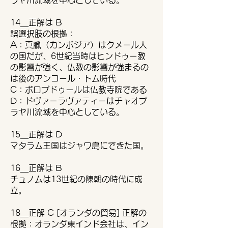
ラヤ川流域を中心としている。
14＿正解は B
誤選択肢の根拠：
A：真臘（カンボジア）はクメール人
の国だが、6世紀当時はヒンドゥー教
の影響が強く、仏教の影響が強まるの
は後のアンコール・トム時代
C：ボロブドゥールは仏教寺院である
D：ドヴァーラヴァティーはチャオプ
ラヤ川流域を中心としている。
15＿正解は D
マタラム王国はジャワ島にできた国。
16＿正解は B
チュノムは13世紀の陳朝の時代に成
立。
18＿正解 C [オランダの貿易] 正解の
根拠：オランダ東インド会社は、イン