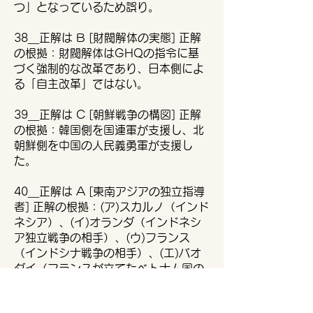
つ」となっているため誤り。
38＿正解は B [財閥解体の実態] 正解
の根拠：財閥解体はGHQの指令に基
づく強制的な改革であり、日本側によ
る「自主改革」ではない。
39＿正解は C [朝鮮戦争の構図] 正解
の根拠：韓国側を国連軍が支援し、北
朝鮮側を中国の人民義勇軍が支援し
た。
40＿正解は A [東南アジアの独立指導
者] 正解の根拠：(ア)スカルノ（インド
ネシア）、(イ)オランダ（インドネシ
ア独立戦争の相手）、(ウ)フランス
（インドシナ戦争の相手）、(エ)バオ
ダイ（フランスが立てたベトナム国の
元首）の組み合わせが正しい。