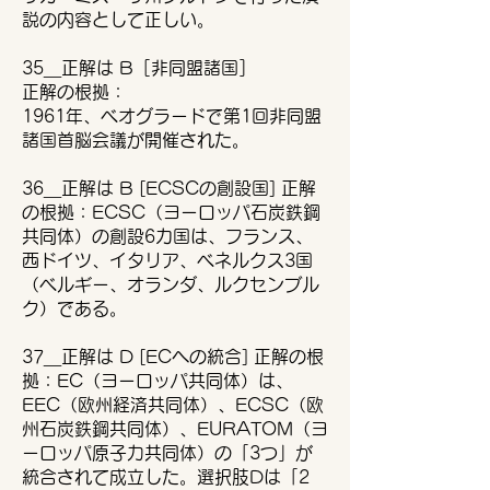
説の内容として正しい。
35＿正解は B［非同盟諸国］
正解の根拠：
1961年、ベオグラードで第1回非同盟
諸国首脳会議が開催された。
36＿正解は B [ECSCの創設国] 正解
の根拠：ECSC（ヨーロッパ石炭鉄鋼
共同体）の創設6カ国は、フランス、
西ドイツ、イタリア、ベネルクス3国
（ベルギー、オランダ、ルクセンブル
ク）である。
37＿正解は D [ECへの統合] 正解の根
拠：EC（ヨーロッパ共同体）は、
EEC（欧州経済共同体）、ECSC（欧
州石炭鉄鋼共同体）、EURATOM（ヨ
ーロッパ原子力共同体）の「3つ」が
統合されて成立した。選択肢Dは「2