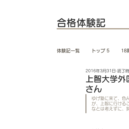
合格体験記
体験記一覧
トップ 5
1
2016年3月31日
読了時
14期 体験記一覧
13
上智大学外
さん
9期 体験記一覧
8期 
ゆげ塾に来て、色
が、上智に行ける
なとは考えずに、
4期 体験記一覧
3期 