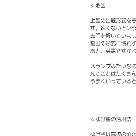
☆敗因
上智の出題形式を
す。違くないとい
去問を解いていま
稲田の形式に慣れ
あと、英語ですか
スランプみたいなの
んてことはたくさ
うまくいっている
☆ゆげ塾の活用法
ゆげ塾は高校の頃