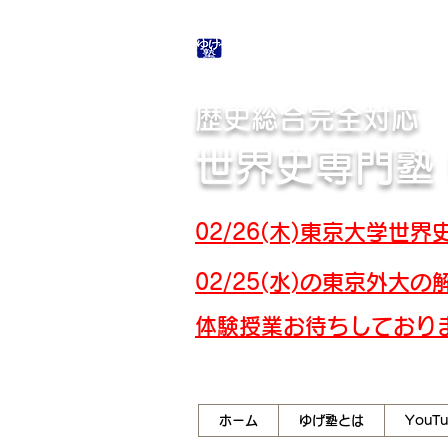
合格体験記・授業テ
歴史総合完全対応
世界史専門塾
02/26(木)東京大学
02/25(水)の東京外
​体験授業お待ちしており
ホーム
ゆげ塾とは
YouT