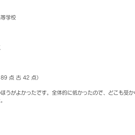
高等学校
点
89 点 古 42 点）
のほうがよかったです。全体的に低かったので、どこも受か
た。