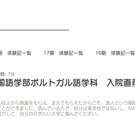
8期 体験記一覧
17期 体験記一覧
16期 体験記一覧
間: 7分
期 体験記一覧
12期 体験記一覧
11期 体験記一覧
国語学部ポルトガル語学科 入院直
体験記一覧
7期 体験記一覧
6期 体験記一覧
んな人から刺激をもらえ、支えてもらえたからこそ、浪人という期
ことができました。読んでいる方で、自分は進学校ではないし、MA
努力して、自分の行きたい大学に進んでください。
体験記一覧
2期 体験記一覧
1期 体験記一覧