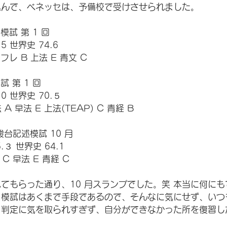
込んで、ベネッセは、予備校で受けさせられました。
模試 第 1 回
.5 世界史 74.6
フレ B 上法 E 青文 C
試 第 1 回
.0 世界史 70.５
 A 早法 E 上法(TEAP) C 青経 B
駿台記述模試 10 月
.３ 世界史 64.1
 C 早法 E 青経 C
てもらった通り、10 月スランプでした。笑 本当に何に
、模試はあくまで手段であるので、そんなに気にせず、いつ
。判定に気を取られすぎず、自分ができなかった所を復習し