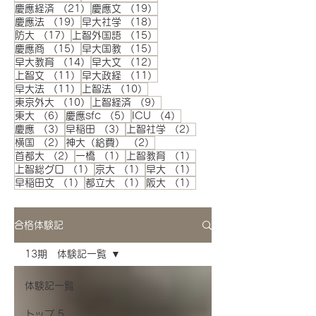
21件の記事
19件の記事
慶應経済
（21）
慶應文
（19）
19件の記事
18件の記事
慶應法
（19）
早大社学
（18）
17件の記事
15件の記事
防大
（17）
上智外国語
（15）
15件の記事
15件の記事
慶應商
（15）
早大国教
（15）
14件の記事
12件の記事
早大教育
（14）
早大文
（12）
11件の記事
11件の記事
上智文
（11）
早大政経
（11）
11件の記事
10件の記事
早大法
（11）
上智法
（10）
10件の記事
9件の記事
東京外大
（10）
上智経済
（9）
6件の記事
5件の記事
4件の記事
東大
（6）
慶應sfc
（5）
ICU
（4）
3件の記事
3件の記事
2件の記事
慶應
（3）
早稲田
（3）
上智社学
（2）
2件の記事
2件の記事
横国
（2）
神大（給費）
（2）
2件の記事
1件の記事
1件の記事
首都大
（2）
一橋
（1）
上智教育
（1）
1件の記事
1件の記事
1件の記事
上智総グロ
（1）
京大
（1）
早大
（1）
1件の記事
1件の記事
1件の記事
早稲田文
（1）
都立大
（1）
阪大
（1）
合格体験記
13期 体験記一覧
体験記一覧
トップ 5