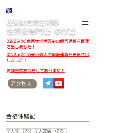
合格体験記・授業テキスト・解答速報
歴史総合完全対応
世界史専門塾 ゆげ塾
02/26(木)東京大学世界史の解答速報を最速
で出しました！
02/25(水)の東京外大の解答速報を最速で出
しました！
​体験授業お待ちしております！
アクセス
合格体験記
23件の記事
22件の記事
早大商
（23）
早大文構
（22）