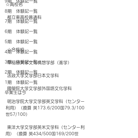
9期 体験記一覧
☆
高校名
8期 体験記一覧
 都立東高校普通科
7期 体験記一覧
6期 体験記一覧
5期 体験記一覧
☆
合格校
4期 体験記一覧
3期 体験記一覧
 早稲田大学文化構想学部（進学）
2期 体験記一覧
 法政大学文学部日本文学科
1期 体験記一覧
 國學院大学文学部外国語文化学科
卒業生は今
 明治学院大学文学部英文学科（センター
利用）（換算 英173.6/200国79.3/100
世57/100）
 東洋大学文学部英米文学科（センター利
用）（換算 英434/500国169/200世