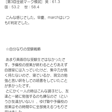
 [第3回全統マーク模試]  英：61.3 　
国：53.2 　世：58.4
 こんな感じでした。早慶、marchはいつ
もE判定でした。
☆
自分なりの受験戦略
 あまり真面目な受験生ではなかったで
す。予備校の授業が終わるととりあえず
自習室には入っていたけど、集中力が長
く持たないので、寝ているか、現文の勉
強と言い訳をしての読書をしていたこと
が多かったです。
 とにかく一人の時はこんな調子だし、友
達と一緒に勉強するのも嫌なので（とい
うか友達がいない）、ゆげ塾や予備校の
授業はその時間中に全部覚えるつもりで