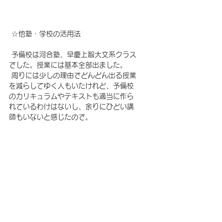
☆
他塾・学校の活用法
 予備校は河合塾、早慶上智大文系クラス
でした。授業には基本全部出ました。
 周りには少しの理由でどんどん出る授業
を減らしてゆく人もいたけれど、予備校
のカリキュラムやテキストも適当に作ら
れているわけはないし、余りにひどい講
師もいないと感じたので。
 現役の時殆ど勉強していなかったので学
校の活用法についてはよく解りません
が、自分の志望校と高校との間に差があ
る人は周りとのモチベーションにも差が
でると思います。
 そういうときは学校をあまり重視しない
（卒業できる程度に）という手もありか
もしれません。