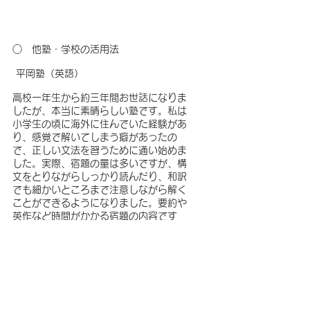
○　他塾・学校の活用法　
 平岡塾（英語）
高校一年生から約三年間お世話になりま
したが、本当に素晴らしい塾です。私は
小学生の頃に海外に住んでいた経験があ
り、感覚で解いてしまう癖があったの
で、正しい文法を習うために通い始めま
した。実際、宿題の量は多いですが、構
文をとりながらしっかり読んだり、和訳
でも細かいところまで注意しながら解く
ことができるようになりました。要約や
英作など時間がかかる宿題の内容です
が、その分直前に焦るようなことはあり
ませんでした。
 鶏鳴学園（国語、小論文）