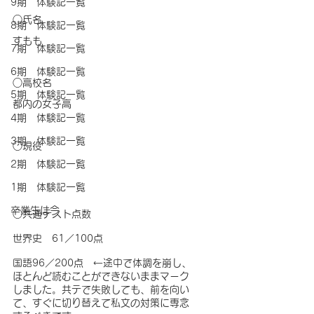
9期 体験記一覧
○氏名
8期 体験記一覧
すもも
7期 体験記一覧
6期 体験記一覧
○高校名
5期 体験記一覧
都内の女子高
4期 体験記一覧
3期 体験記一覧
○現役
2期 体験記一覧
1期 体験記一覧
卒業生は今
○共通テスト点数　
世界史　61／100点
国語96／200点　←途中で体調を崩し、
ほとんど読むことができないままマーク
しました。共テで失敗しても、前を向い
て、すぐに切り替えて私文の対策に専念