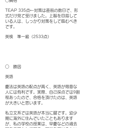
○資格
TEAP 335点←対策は直前の数日で、形
式だけ見て受けました。上智を目指して
いる人は、しっかり対策をして臨むべき
です。
英検　準一級（2533点）
○　勝因
英語
慶法は英語の配点が高く、英語が得意な
人には有利です。実際、自己採点では9割
程あったので、合格を頂けたのは、英語
が大きいと思います。
私立文系では英語が本当に鍵です。幼少
期に海外に住んでいたこともあります
が、私の学校の授業は、早慶などの過去