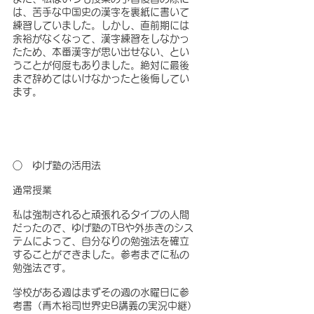
は、苦手な中国史の漢字を裏紙に書いて
練習していました。しかし、直前期には
余裕がなくなって、漢字練習をしなかっ
たため、本番漢字が思い出せない、とい
うことが何度もありました。絶対に最後
まで辞めてはいけなかったと後悔してい
ます。
○　ゆげ塾の活用法　
通常授業
私は強制されると頑張れるタイプの人間
だったので、ゆげ塾のTBや外歩きのシス
テムによって、自分なりの勉強法を確立
することができました。参考までに私の
勉強法です。
学校がある週はまずその週の水曜日に参
考書（青木裕司世界史B講義の実況中継）