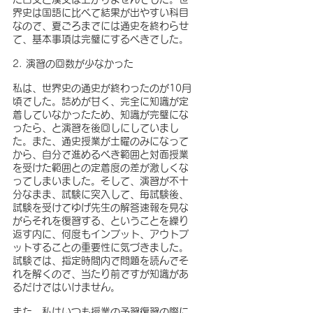
界史は国語に比べて結果が出やすい科目
なので、夏ごろまでには通史を終わらせ
て、基本事項は完璧にするべきでした。
2. 演習の回数が少なかった
私は、世界史の通史が終わったのが10月
頃でした。詰めが甘く、完全に知識が定
着していなかったため、知識が完璧にな
ったら、と演習を後回しにしていまし
た。また、通史授業が土曜のみになって
から、自分で進めるべき範囲と対面授業
を受けた範囲との定着度の差が激しくな
ってしまいました。そして、演習が不十
分なまま、試験に突入して、毎試験後、
試験を受けてゆげ先生の解答速報を見な
がらそれを復習する、ということを繰り
返す内に、何度もインプット、アウトプ
ットすることの重要性に気づきました。
試験では、指定時間内で問題を読んでそ
れを解くので、当たり前ですが知識があ
るだけではいけません。
また、私はいつも授業の予習復習の際に