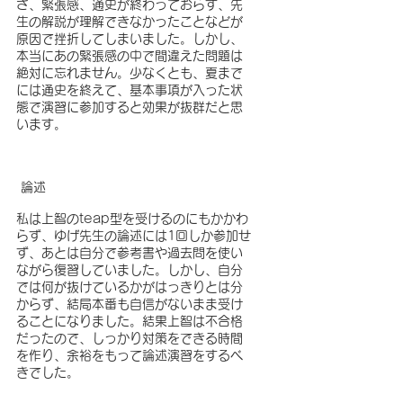
さ、緊張感、通史が終わっておらず、先
生の解説が理解できなかったことなどが
原因で挫折してしまいました。しかし、
本当にあの緊張感の中で間違えた問題は
絶対に忘れません。少なくとも、夏まで
には通史を終えて、基本事項が入った状
態で演習に参加すると効果が抜群だと思
います。
 論述
私は上智のteap型を受けるのにもかかわ
らず、ゆげ先生の論述には1回しか参加せ
ず、あとは自分で参考書や過去問を使い
ながら復習していました。しかし、自分
では何が抜けているかがはっきりとは分
からず、結局本番も自信がないまま受け
ることになりました。結果上智は不合格
だったので、しっかり対策をできる時間
を作り、余裕をもって論述演習をするべ
きでした。