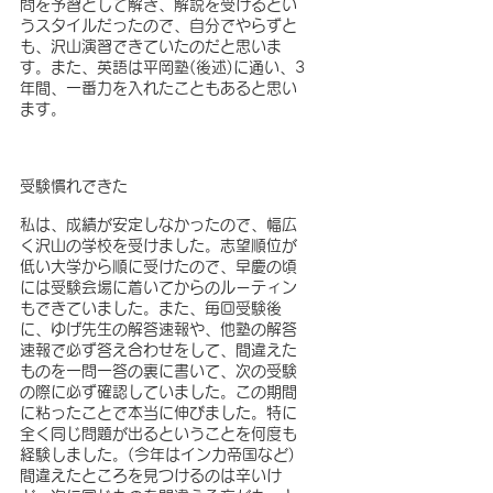
問を予習として解き、解説を受けるとい
うスタイルだったので、自分でやらずと
も、沢山演習できていたのだと思いま
す。また、英語は平岡塾(後述)に通い、3
年間、一番力を入れたこともあると思い
ます。
受験慣れできた
私は、成績が安定しなかったので、幅広
く沢山の学校を受けました。志望順位が
低い大学から順に受けたので、早慶の頃
には受験会場に着いてからのルーティン
もできていました。また、毎回受験後
に、ゆげ先生の解答速報や、他塾の解答
速報で必ず答え合わせをして、間違えた
ものを一問一答の裏に書いて、次の受験
の際に必ず確認していました。この期間
に粘ったことで本当に伸びました。特に
全く同じ問題が出るということを何度も
経験しました。(今年はインカ帝国など)
間違えたところを見つけるのは辛いけ