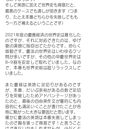
そして英語に加えて世界史も得意だと、
最悪のケースでも潰しが効きます（つま
り、たとえ本番どちらかを失敗してもも
う一方で補えるということです）
2021年度の慶應経済の世界史は難化した
のですが、それに対応できたのは、ゆげ
塾の演習に毎回出てたからです。恐らく
皆勤です。慶法の世界史はいわゆるクソ
問が多いですが、その他の早慶世界史は
8~9割を安定して取れていました。なの
で、本番も世界史前は超リラックスして
いました。
また慶経は英語に足切りがあるのです
が、本番、だいぶ余裕がある点数で足切
りを突破したためアドバンテージがあっ
たのと、最後の自由英作文が量的にも内
容的にも満足いくことが書けたことが合
格に繋がった大きな要因だと思います。
確かに慶法の英語は本番失敗してしまっ
たので胸を張って得意です！と言うこと
はできないかもしれませんが、少なくと