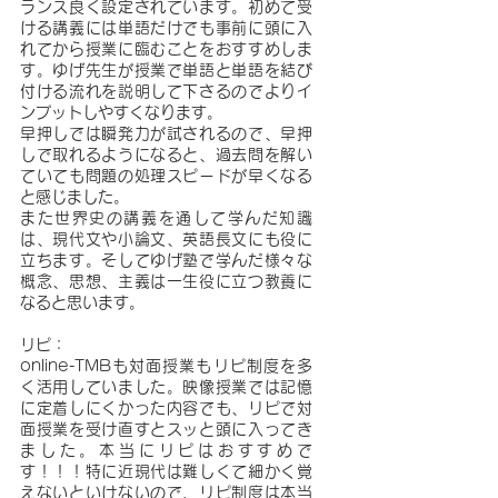
ランス良く設定されています。初めて受
ける講義には単語だけでも事前に頭に入
れてから授業に臨むことをおすすめしま
す。ゆげ先生が授業で単語と単語を結び
付ける流れを説明して下さるのでよりイ
ンプットしやすくなります。
早押しでは瞬発力が試されるので、早押
しで取れるようになると、過去問を解い
ていても問題の処理スピードが早くなる
と感じました。
また世界史の講義を通して学んだ知識
は、現代文や小論文、英語長文にも役に
立ちます。そしてゆげ塾で学んだ様々な
概念、思想、主義は一生役に立つ教養に
なると思います。
リピ：
online-TMBも対面授業もリピ制度を多
く活用していました。映像授業では記憶
に定着しにくかった内容でも、リピで対
面授業を受け直すとスッと頭に入ってき
ました。本当にリピはおすすめで
す！！！特に近現代は難しくて細かく覚
えないといけないので、リピ制度は本当