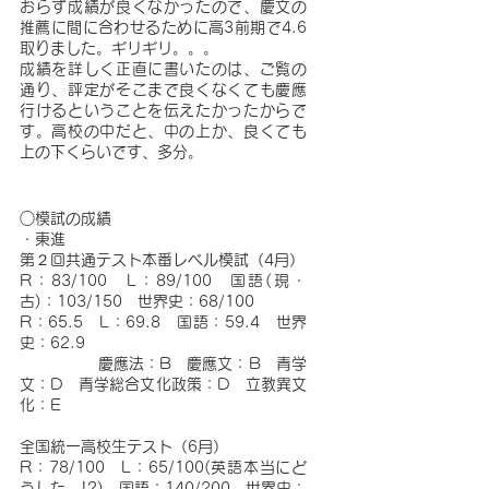
おらず成績が良くなかったので、慶文の
推薦に間に合わせるために高3前期で4.6
取りました。ギリギリ。。。
成績を詳しく正直に書いたのは、ご覧の
通り、評定がそこまで良くなくても慶應
行けるということを伝えたかったからで
す。高校の中だと、中の上か、良くても
上の下くらいです、多分。
○模試の成績
・東進
第２回共通テスト本番レベル模試（4月）
R：83/100　L：89/100　国語(現・
古)：103/150　世界史：68/100
R：65.5　L：69.8　国語：59.4　世界
史：62.9
              慶應法：B　慶應文：B　青学
文：D　青学総合文化政策：D　立教異文
化：E
全国統一高校生テスト（6月）
R：78/100　L：65/100(英語本当にど
うした…!?)　国語：140/200　世界史：