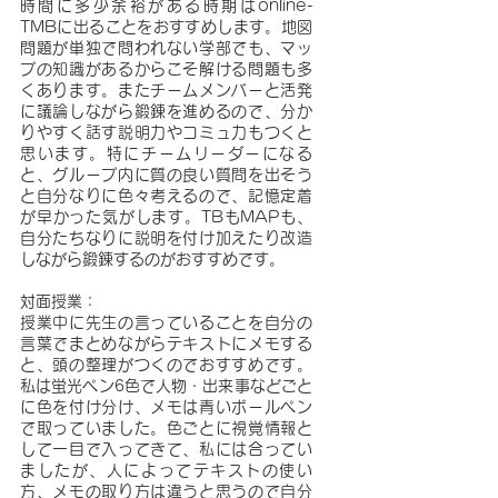
時間に多少余裕がある時期はonline-
TMBに出ることをおすすめします。地図
問題が単独で問われない学部でも、マッ
プの知識があるからこそ解ける問題も多
くあります。またチームメンバーと活発
に議論しながら鍛錬を進めるので、分か
りやすく話す説明力やコミュ力もつくと
思います。特にチームリーダーになる
と、グループ内に質の良い質問を出そう
と自分なりに色々考えるので、記憶定着
が早かった気がします。TBもMAPも、
自分たちなりに説明を付け加えたり改造
しながら鍛錬するのがおすすめです。
対面授業：
授業中に先生の言っていることを自分の
言葉でまとめながらテキストにメモする
と、頭の整理がつくのでおすすめです。
私は蛍光ペン6色で人物・出来事などごと
に色を付け分け、メモは青いボールペン
で取っていました。色ごとに視覚情報と
して一目で入ってきて、私には合ってい
ましたが、人によってテキストの使い
方、メモの取り方は違うと思うので自分