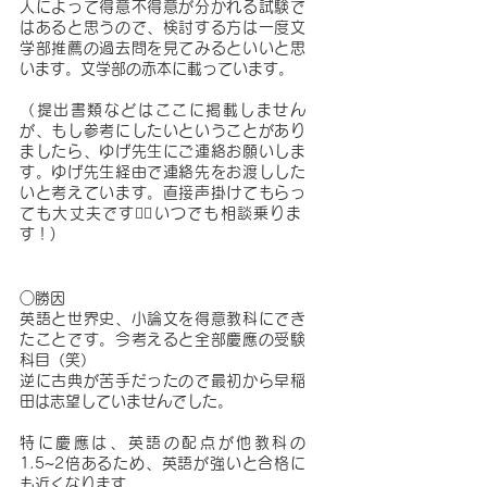
人によって得意不得意が分かれる試験で
はあると思うので、検討する方は一度文
学部推薦の過去問を見てみるといいと思
います。文学部の赤本に載っています。
（提出書類などはここに掲載しません
が、もし参考にしたいということがあり
ましたら、ゆげ先生にご連絡お願いしま
す。ゆげ先生経由で連絡先をお渡しした
いと考えています。直接声掛けてもらっ
ても大丈夫です🙆‍♀️いつでも相談乗りま
す！)
○勝因
英語と世界史、小論文を得意教科にでき
たことです。今考えると全部慶應の受験
科目（笑）
逆に古典が苦手だったので最初から早稲
田は志望していませんでした。
特に慶應は、英語の配点が他教科の
1.5~2倍あるため、英語が強いと合格に
も近くなります。