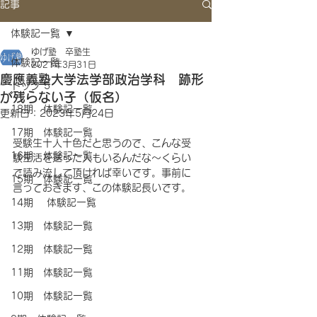
記事
体験記一覧
ゆげ塾 卒塾生
体験記一覧
2021年3月31日
慶應義塾大学法学部政治学科 跡形
トップ 5
が残らない子（仮名）
18期 体験記一覧
更新日：
2023年5月24日
17期 体験記一覧
受験生十人十色だと思うので、こんな受
16期 体験記一覧
験生活を送った人もいるんだな〜くらい
で読み流して頂ければ幸いです。事前に
15期 体験記一覧
言っておきます、この体験記長いです。
14期 体験記一覧
13期 体験記一覧
12期 体験記一覧
11期 体験記一覧
10期 体験記一覧