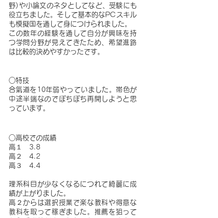
野)や小論文のネタとしてなど、受験にも
役立ちました。そして基本的なPCスキル
も模擬国を通して身につけられました。
この数年の経験を通して自分が興味を持
つ学問分野が見えてきたため、希望進路
は比較的決めやすかったです。
○特技
合氣道を10年弱やっていました。帯色が
中途半端なのでぼちぼち再開しようと思
っています。
○高校での成績
高１　3.8　
高２　4.2　
高３　4.4
理系科目が少なくなるにつれて綺麗に成
績が上がりました。
高２からは選択授業で楽な教科や得意な
教科を取って稼ぎました。推薦を狙って