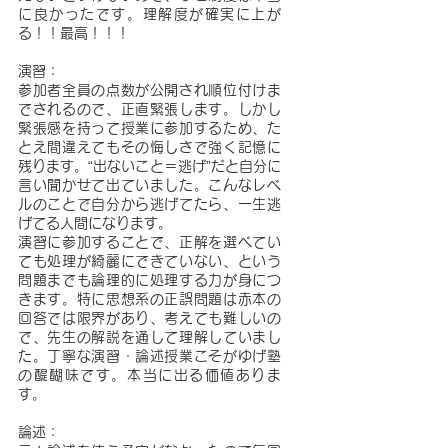
に良かったです。理解度が確実に上が
る！！最高！！！
演習：
参加者全員の点数が公開され順位付けま
でされるので、正直緊張します。しかし
緊張感を持って授業に参加するため、た
とえ間違えてもその悔しさで強く記憶に
残ります。“出ないこと＝逃げ”だと自分に
言い聞かせて出ていました。こんなレベ
ルのことで自分から逃げてたら、一生逃
げてる人間になります。
演習に参加することで、正解を選べてい
ても処理が綺麗にできていない、という
問題までも論理的に処理する力が身につ
きます。特に思想系の正誤問題は赤本の
回答では限界があり、考えても難しいの
で、先生の解説を通して理解していまし
た。丁寧な演習・論述授業こそがゆげ塾
の醍醐味です。本当に出る価値ありま
す。
論述：