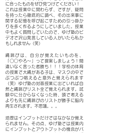
に合ったものをぜひ見つけてください！
これは授業中に関わらず、ですが、疑問
を持ったら徹底的に調べ、その出来事に
関する記憶を呼び起こすための引っ掛か
りを多く作るようにしていました。授業
中もよく質問していたので、ゆげ塾のビ
デオで沢山発言している人がいたら私か
もしれません（笑）
縄跳びは、自分が覚えたいものを、
「○○やろ〜」って提案しましょう！間
違いなく言った者勝ち！！！学校の体育
の授業で大縄がある子は、マスクの中で
ぶつぶつ唱えると意外と覚えられます
（笑）ゆげ塾の対面授業に出ていれば自
然と縄跳びリスト全て覚えられます。試
験中に分からなくなった時、頭で考える
よりも先に縄跳びのリストが勝手に脳内
再生されます。不思議。。。
地歴はインプットだけではなかなか覚え
られません。その点、ゆげ塾では授業内
にインプットとアウトプットの機会がバ