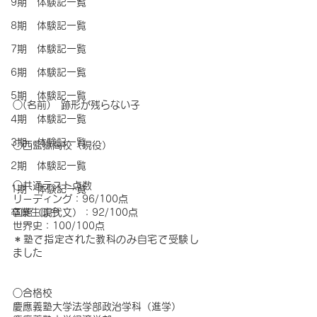
9期 体験記一覧
8期 体験記一覧
7期 体験記一覧
6期 体験記一覧
5期 体験記一覧
○(名前)　跡形が残らない子
4期 体験記一覧
3期 体験記一覧
○西監獄高校（現役）
2期 体験記一覧
○共通テスト点数　
1期 体験記一覧
リーディング：96/100点
国語（現代文）：92/100点
卒業生は今
世界史：100/100点
＊塾で指定された教科のみ自宅で受験し
ました
○合格校
慶應義塾大学法学部政治学科（進学）