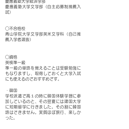
慶應義塾大学経済学部
慶應義塾大学文学部（自主応募制推薦入
試）
○不合格校
青山学院大学文学部英米文学科（自己推
薦入学者選抜）
○資格
英検準一級
準一級の単語を覚えることは受験勉強に
もなりますし、取得しておくと大学入試
にも使えるのでおすすめです。
・韓国
学校派遣で高１の時に韓国体験学習に参
加しているのと、その翌夏には建国大学
に短期留学に行きました。その割に韓国
語はできません。実質ほぼ旅行、楽しか
った。