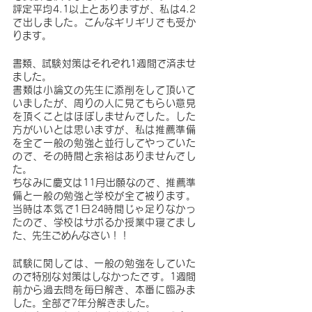
評定平均4.1以上とありますが、私は4.2
で出しました。こんなギリギリでも受か
ります。
書類、試験対策はそれぞれ1週間で済ませ
ました。
書類は小論文の先生に添削をして頂いて
いましたが、周りの人に見てもらい意見
を頂くことはほぼしませんでした。した
方がいいとは思いますが、私は推薦準備
を全て一般の勉強と並行してやっていた
ので、その時間と余裕はありませんでし
た。
ちなみに慶文は11月出願なので、推薦準
備と一般の勉強と学校が全て被ります。
当時は本気で1日24時間じゃ足りなかっ
たので、学校はサボるか授業中寝てまし
た、先生ごめんなさい！！
試験に関しては、一般の勉強をしていた
ので特別な対策はしなかったです。1週間
前から過去問を毎日解き、本番に臨みま
した。全部で7年分解きました。