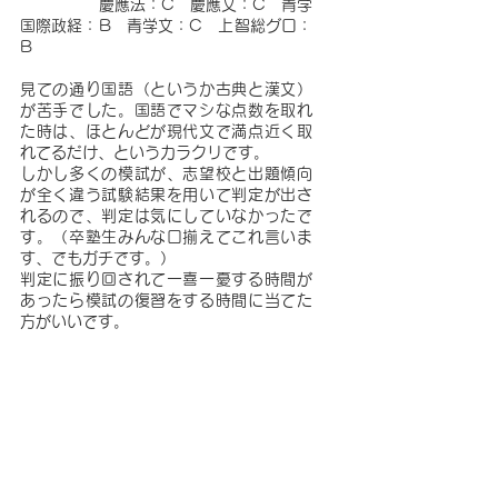
              慶應法：C　慶應文：C　青学
国際政経：B　青学文：C　上智総グロ：
B
見ての通り国語（というか古典と漢文）
が苦手でした。国語でマシな点数を取れ
た時は、ほとんどが現代文で満点近く取
れてるだけ、というカラクリです。
しかし多くの模試が、志望校と出題傾向
が全く違う試験結果を用いて判定が出さ
れるので、判定は気にしていなかったで
す。（卒塾生みんな口揃えてこれ言いま
す、でもガチです。）
判定に振り回されて一喜一憂する時間が
あったら模試の復習をする時間に当てた
方がいいです。