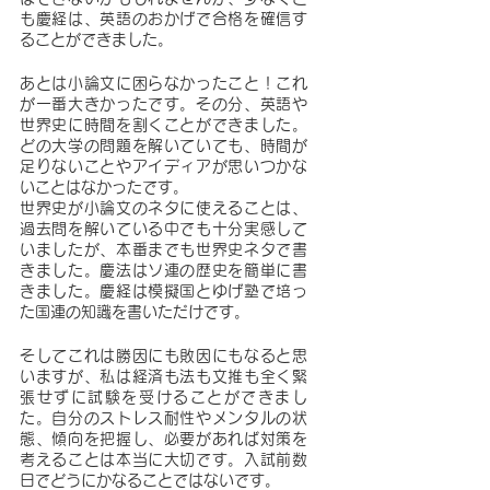
も慶経は、英語のおかげで合格を確信す
ることができました。
あとは小論文に困らなかったこと！これ
が一番大きかったです。その分、英語や
世界史に時間を割くことができました。
どの大学の問題を解いていても、時間が
足りないことやアイディアが思いつかな
いことはなかったです。
世界史が小論文のネタに使えることは、
過去問を解いている中でも十分実感して
いましたが、本番までも世界史ネタで書
きました。慶法はソ連の歴史を簡単に書
きました。慶経は模擬国とゆげ塾で培っ
た国連の知識を書いただけです。
そしてこれは勝因にも敗因にもなると思
いますが、私は経済も法も文推も全く緊
張せずに試験を受けることができまし
た。自分のストレス耐性やメンタルの状
態、傾向を把握し、必要があれば対策を
考えることは本当に大切です。入試前数
日でどうにかなることではないです。