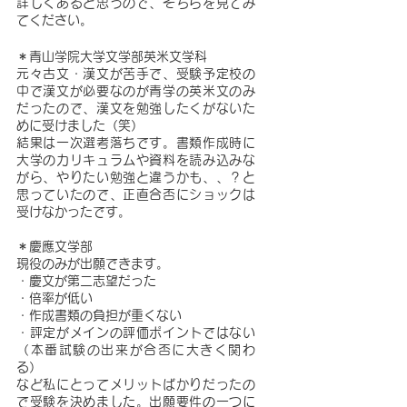
詳しくあると思うので、そちらを見てみ
てください。
＊青山学院大学文学部英米文学科
元々古文・漢文が苦手で、受験予定校の
中で漢文が必要なのが青学の英米文のみ
だったので、漢文を勉強したくがないた
めに受けました（笑）
結果は一次選考落ちです。書類作成時に
大学のカリキュラムや資料を読み込みな
がら、やりたい勉強と違うかも、、？と
思っていたので、正直合否にショックは
受けなかったです。
＊慶應文学部
現役のみが出願できます。
・慶文が第二志望だった
・倍率が低い
・作成書類の負担が重くない
・評定がメインの評価ポイントではない
（本番試験の出来が合否に大きく関わ
る）
など私にとってメリットばかりだったの
で受験を決めました。出願要件の一つに