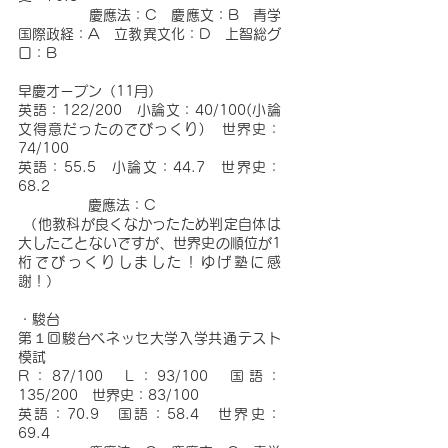
              慶應法：C　慶應文：B　青学
国際政経：A　立教異文化：D　上智総グ
ロ：B
早慶オープン（11月）
英語：122/200　小論文：40/100(小論
文得意だったのでびっくり)　世界史：
74/100
英語：55.5　小論文：44.7　世界史：
68.2
              慶應法：C
 （他教科が良くなかったため判定自体は
大したことないですが、世界史の順位が1
桁でびっくりしました！ゆげ塾に感
謝！）
・駿台
第１回駿台ベネッセ大学入学共通テスト
模試
R：87/100　L：93/100　国語：
135/200　世界史：83/100
英語：70.9　国語：58.4　世界史：
69.4