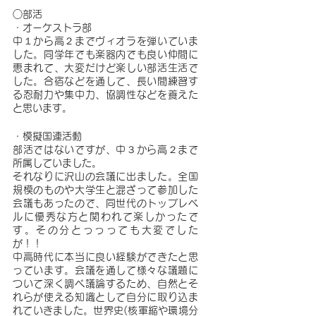
○部活
・オーケストラ部
中１から高２までヴィオラを弾いていま
した。同学年でも楽器内でも良い仲間に
恵まれて、大変だけど楽しい部活生活で
した。合宿などを通して、長い間練習す
る忍耐力や集中力、協調性などを養えた
と思います。
・模擬国連活動
部活ではないですが、中３から高２まで
所属していました。
それなりに沢山の会議に出ました。全国
規模のものや大学生と混ざって参加した
会議もあったので、同世代のトップレベ
ルに優秀な方と関われて楽しかったで
す。その分とっっっても大変でした
が！！
中高時代に本当に良い経験ができたと思
っています。会議を通して様々な議題に
ついて深く調べ議論するため、自然とそ
れらが使える知識として自分に取り込ま
れていきました。世界史(核軍縮や環境分