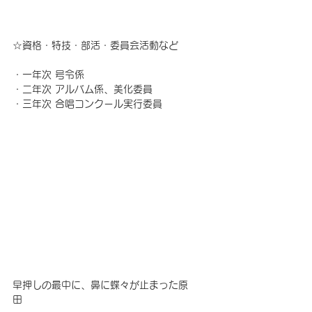
☆資格・特技・部活・委員会活動など　
・一年次 号令係
・二年次 アルバム係、美化委員
・三年次 合唱コンクール実行委員
早押しの最中に、鼻に蝶々が止まった原
田