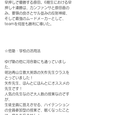
早押しで優勝する原田。6期生における早
押し十連勝は、カンファンサと原田直の
み。要領の良さとサル並みの反射神経、
そして最強のムードメーカーとして、
teamを何度も勝利に導いた。
☆他塾・学校の活用法　
ゆげ塾の他に河合塾にも通っていまし
た、
明治青山立教大英語の矢作先生クラスを
とっていました！
矢作先生、ほんとにほんとにオススメの
先生です！
人気の先生なので大人数の授業なのです
が、
生徒全員に答えさせる、ハイテンション
の全員参加型の授業で、眠くなったこと