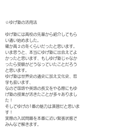
☆ゆげ塾の活用法　
ゆげ塾には高校の先輩から紹介してもら
い通い始めました。
確か高２の冬くらいだったと思います。
いま思うと、本当にゆげ塾に出会えてよ
かったと思います、もしゆげ塾じゃなか
ったら受験がどうなっていたことだろう
と思います。
ゆげ塾は世界史の通史に加え文化史、哲
学も扱います、
なので国語や英語の長文をやる際にもゆ
げ塾の授業が活きたことが多々ありまし
た！
そしてゆげの1番の魅力は演習だと思いま
す！
実際の入試問題を本番に近い緊張状態で
みんなで解きます。