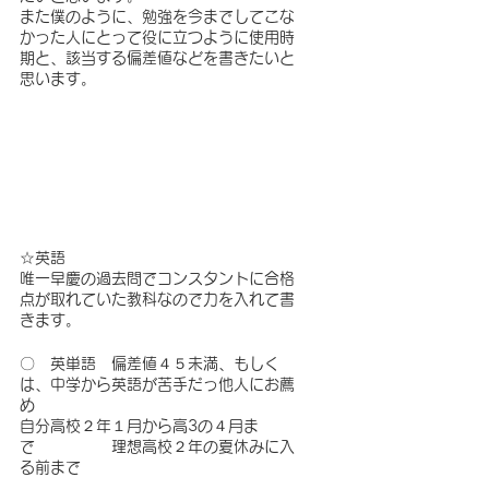
また僕のように、勉強を今までしてこな
かった人にとって役に立つように使用時
期と、該当する偏差値などを書きたいと
思います。
☆英語
唯一早慶の過去問でコンスタントに合格
点が取れていた教科なので力を入れて書
きます。
〇　英単語　偏差値４５未満、もしく
は、中学から英語が苦手だっ他人にお薦
め　　
自分高校２年１月から高3の４月ま
で　　　　　理想高校２年の夏休みに入
る前まで