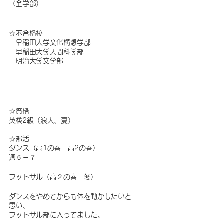
（全学部）
☆不合格校
　早稲田大学文化構想学部
　早稲田大学人間科学部
　明治大学文学部
☆資格　
英検2級（浪人、夏）
☆部活
ダンス（高1の春ー高2の春）
週６－７
フットサル（高２の春ー冬）
ダンスをやめてからも体を動かしたいと
思い、
フットサル部に入ってました。