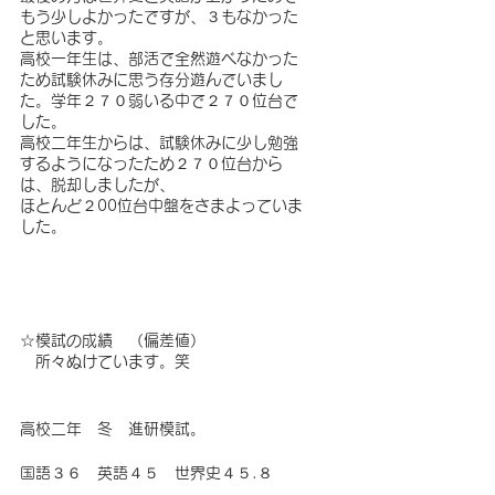
もう少しよかったですが、３もなかった
と思います。
高校一年生は、部活で全然遊べなかった
ため試験休みに思う存分遊んでいまし
た。学年２７０弱いる中で２７０位台で
した。
高校二年生からは、試験休みに少し勉強
するようになったため２７０位台から
は、脱却しましたが、
ほとんど２00位台中盤をさまよっていま
した。
☆模試の成績　（偏差値）
　所々ぬけています。笑
高校二年　冬　進研模試。
国語３６　英語４５　世界史４５.８