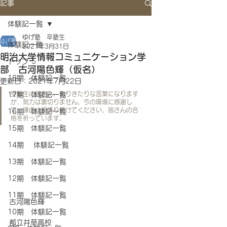
記事
体験記一覧
ゆげ塾 卒塾生
体験記一覧
2021年3月31日
明治大学情報コミュニケーション学
トップ 5
部 古河陽色輝（仮名）
18期 体験記一覧
更新日：
2021年7月22日
受験生の皆さん、ありきたりな言葉になります
17期 体験記一覧
が、努力は裏切りません。今の環境に感謝し
て、謙虚に頑張り続けてください。皆さんの合
16期 体験記一覧
格を祈っています。
15期 体験記一覧
14期 体験記一覧
13期 体験記一覧
12期 体験記一覧
11期 体験記一覧
古河陽色輝
10期 体験記一覧
都立井草高校