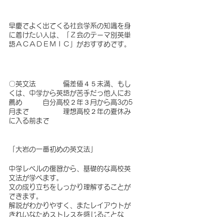
早慶でよく出てくる社会学系の知識を身
に着けたい人は、「Ｚ会のテーマ別英単
語ＡＣＡＤＥＭＩＣ」がおすすめです。
〇英文法　　　　偏差値４５未満、もし
くは、中学から英語が苦手だっ他人にお
薦め　　　自分高校２年３月から高3の5
月まで　　　　　理想高校２年の夏休み
に入る前まで
「大岩の一番初めの英文法」
中学レベルの復習から、基礎的な高校英
文法が学べます。
文の成り立ちをしっかり理解することが
できます。
解説がわかりやすく、またレイアウトが
きれいなためストレスを感じることな