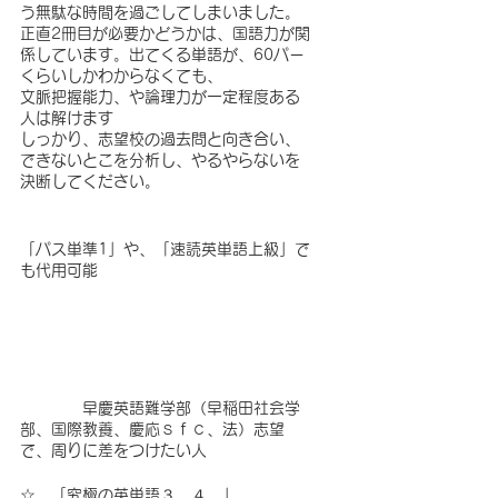
う無駄な時間を過ごしてしまいました。
正直2冊目が必要かどうかは、国語力が関
係しています。出てくる単語が、60パー
くらいしかわからなくても、
文脈把握能力、や論理力が一定程度ある
人は解けます
しっかり、志望校の過去問と向き合い、
できないとこを分析し、やるやらないを
決断してください。
「パス単準1」や、「速読英単語上級」で
も代用可能
　　　　早慶英語難学部（早稲田社会学
部、国際教養、慶応ｓｆｃ、法）志望
で、周りに差をつけたい人　　　　　
☆　「究極の英単語３、４　」