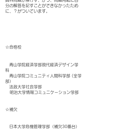
資料問題が解けず、かつ、問題用紙に自
分の解答を記すことができなかったため
に、？がついています。
☆合格校
　青山学院経済学部現代経済デザイン学
科
　青山学院コミュニティ人間科学部 (全学
部）
　法政大学社会学部
   明治大学情報コミュニケーション学部
☆補欠
　日本大学危機管理学部（補欠30番台）