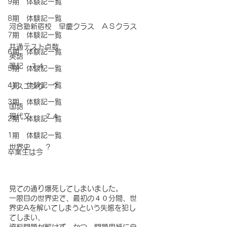
9期 体験記一覧
8期 体験記一覧
河合塾新宿校　早慶クラス　ＡＳクラス
7期 体験記一覧
共通テスト点数
6期 体験記一覧
英語
筆記　７４
5期 体験記一覧
4期 体験記一覧
リスニング　？
3期 体験記一覧
国語
現代文　　７４
2期 体験記一覧
1期 体験記一覧
世界史　　？
卒業生は今
見ての通り爆死してしまいました。
一限目の世界史で、最初の４０分間、世
界史Aを解いてしまうという失態を犯し
てしまい、