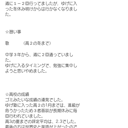
週に１－２回行ってましたが，ゆげに入
った冬休み明けからは行かなくなりまし
た。
☆習い事
歌　　　（高２の冬まで）
中学３年から、週に２回通っていまし
た。
ゆげに入るタイミングで、勉強に集中し
ようと思いやめました。
☆高校の成績
ゴミみたいな成績の連発でした。
ゆげ塾に入った高２の1月までは、進級が
危うかったため３者面談が長期休みに毎
回行われていました。
高3の夏までの評定平均は、2.3でした。
最後の方は世界史と英語が上がったので