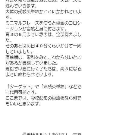
辞書を引く回数が減るため、スムーズに
進んでいきます。
大体の受験英単語がここにかかれていま
す。　　
ミニマルフレーズを使うと単語のコロケ
ーションが自然と身に付きます。
高３の９月までに赤字は、全部覚えまし
た。
そのあとは毎日４０分くらいかけて一周
していました。
直前期は、索引をみて、わからないとこ
があるか確認していました。
現役で早慶に行く子たちは、高３になる
までに終わらせています。
「ターゲット」や「速読英単語」などで
も代用可能です。
ここまでは、学校配布の単語帳なら何で
もいいと思います。
　　　　偏差値６５以上を狙う人　志望