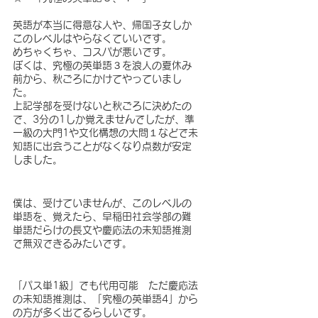
英語が本当に得意な人や、帰国子女しか
このレベルはやらなくていいです。
めちゃくちゃ、コスパが悪いです。　
ぼくは、究極の英単語３を浪人の夏休み
前から、秋ごろにかけてやっていまし
た。　
上記学部を受けないと秋ごろに決めたの
で、3分の1しか覚えませんでしたが、準
一級の大門1や文化構想の大問１などで未
知語に出会うことがなくなり点数が安定
しました。
僕は、受けていませんが、このレベルの
単語を、覚えたら、早稲田社会学部の難
単語だらけの長文や慶応法の未知語推測
で無双できるみたいです。
「パス単1級」でも代用可能　ただ慶応法
の未知語推測は、「究極の英単語4」から
の方が多く出てるらしいです。