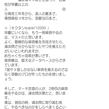
校が早慶以上の
人　　　　　　　　　　　　　　　　自
分高校三年冬から、浪人の夏まで。　　
理想高校３年から、受験当日まで。
☆「キクタンsuper12000 」 
早慶にいくなら、もう一冊単語やるの
は、マストだと思います。
よく、基礎的な単語帳を完成させたら、
過去問で分からなかったやつを覚えた方
がいいといわれますが、
めちゃくちゃ効率が悪いです。
単語帳は、膨大なデータベースからでき
ています。
1度や２度しか出ない単語を覚えるのでは
なく受験のプロが作ったものを使いまし
ょう。
そして、マーチ志望の人が、2冊目の単語
帳をやるかは、過去問次第だと、思いま
す。　　
僕は、現役の時、過去問に取り組む前
に、やるべきなのかをしらべまくるとい