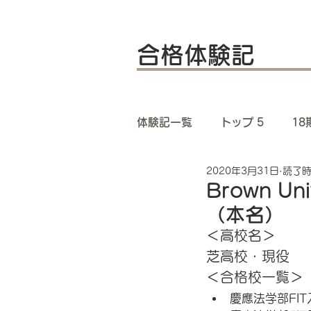
合格体験記
体験記一覧
トップ 5
1
2020年3月31日
読了時
14期 体験記一覧
13
Brown 
（本名）
9期 体験記一覧
8期 
＜高校名＞
芝高校・現役
＜合格校一覧＞
4期 体験記一覧
3期 
慶應法学部FI