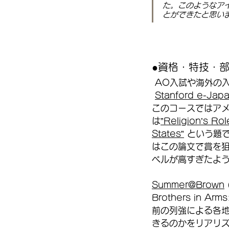
た。このようなア
とができたと思い
●資格・特技・
AO入試や海外の
Stanford e-Jap
このコースではア
は
”Religion’s Ro
States”
 という題
はこの論文で賞を
ベルが高すぎたよ
Summer@Brown
Brothers in A
前の列強による各
きるのかをリアリ