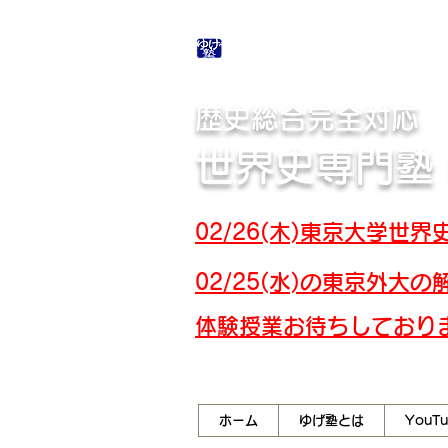
合格体験記・授業テ
歴史総合完全対応
世界史専門塾
02/26(木)東京大学
02/25(水)の東京外
​体験授業お待ちしており
ホーム
ゆげ塾とは
YouT