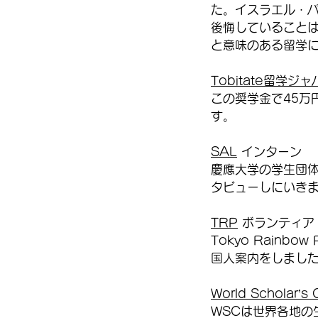
た。イスラエル・
後悔していること
と意味のある留学
Tobitate留学ジャ
この奨学金で45万
す。
SAL
 インターン
慶應大学の学生団
タビューしにいき
TRP
 ボランティア
Tokyo Rain
国人案内をしまし
World Scholar’s
WSCは世界各地の