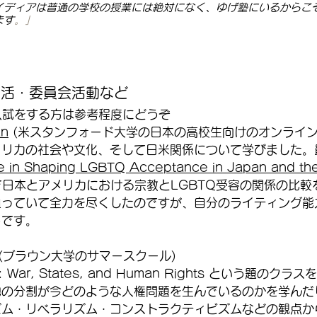
イディアは普通の学校の授業には絶対になく、ゆげ塾にいるからこ
ます
。」
部活・委員会活動など　
入試をする方は参考程度にどうぞ
an
 (米スタンフォード大学の日本の高校生向けのオンライン
メリカの社会や文化、そして日米関係について学びました。
le in Shaping LGBTQ Acceptance in Japan and the
で日本とアメリカにおける宗教とLGBTQ受容の関係の比較
狙っていて全力を尽くしたのですが、自分のライティング能
うです。
 (ブラウン大学のサマースクール)
rms: War, States, and Human Rights という題
地の分割が今どのような人権問題を生んでいるのかを学んだ
ズム・リベラリズム・コンストラクティビズムなどの観点か