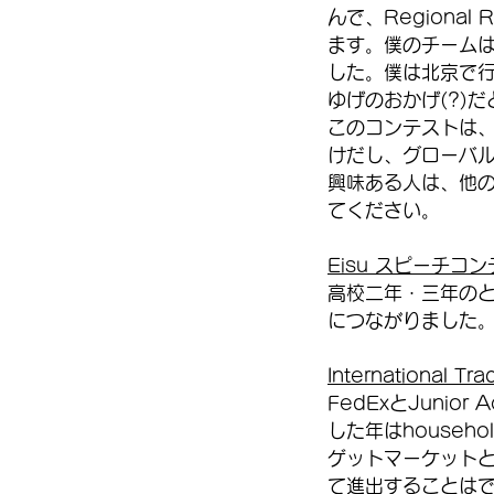
んで、Regional 
ます。僕のチームは
した。僕は北京で行わ
ゆげのおかげ(?)
このコンテストは
けだし、グローバ
興味ある人は、他
てください。 
Eisu スピーチコ
高校二年・三年の
につながりました
International Tr
FedExとJuni
した年はhouseho
ゲットマーケット
て進出することは