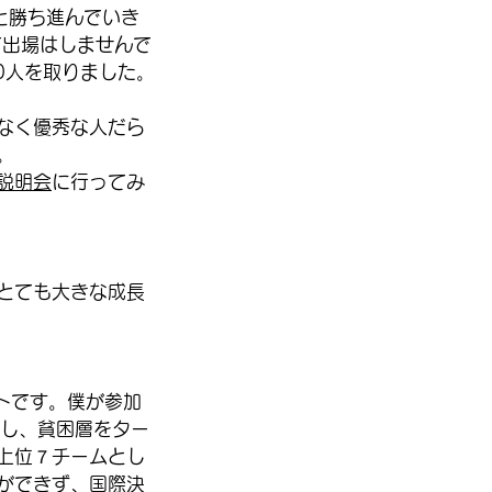
onsと勝ち進んでいき
で出場はしませんで
00人を取りました。
なく優秀な人だら
。
説明会
に行ってみ
とても大きな成長
テストです。僕が参加
と参加し、貧困層をター
上位７チームとし
ができず、国際決