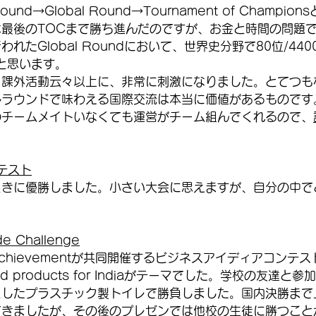
Round→Global Round→Tournament of Champi
最後のTOCまで勝ち進んだのですが、お金と時間の問題
れたGlobal Roundにおいて、世界史分野で80位/44
だと思います。
、課外活動云々以上に、非常に刺激になりました。とてつも
ルラウンドで味わえる国際交流は本当に価値があるものです
のチームメイトいなくても運営がチーム組んでくれるので、
ンテスト
ときに優勝しました。小さい大会に思えますが、自分の中で
。
ade Challenge
or Achievementが共同開催するビジネスアイディアコン
ld products for Indiaがテーマでした。学校の友達
としたプラスチック製トイレで勝負しました。国内決勝まで
できましたが、その後のプレゼンでは他校の生徒に勝つこと