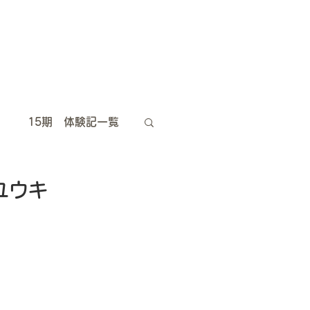
15期 体験記一覧
10期 体験記一覧
ラ ユウキ
5期 体験記一覧
卒業生は今