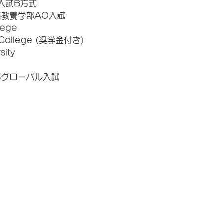
T入試B方式
教養学部AO入試
lege
t College (奨学金付き)
sity
部グローバル入試