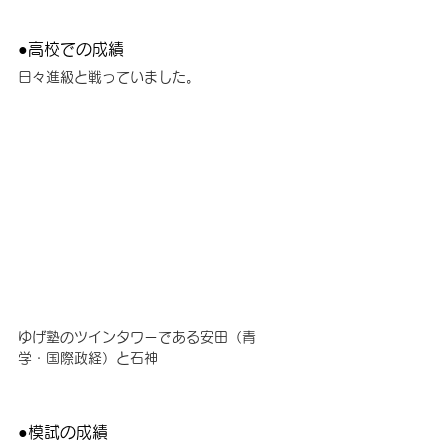
●高校での成績
日々進級と戦っていました
。
ゆげ塾のツインタワーである安田（青
学・国際政経）と石神
●模試の成績