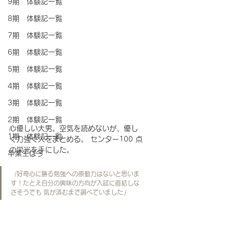
9期 体験記一覧
8期 体験記一覧
7期 体験記一覧
6期 体験記一覧
5期 体験記一覧
4期 体験記一覧
3期 体験記一覧
2期 体験記一覧
心優しい大男。空気を読めないが、優し
1期 体験記一覧
く力強く人をまとめる。 センター100 点
の栄光を手にした。
卒業生は今
「
好奇心に勝る勉強への原動力はないと思いま
す！たとえ自分の興味の方向が入試に直結しな
さそうでも 気が済むまで調べていました
」