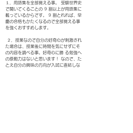
１，用語集を全部覚える事。 受験世界史
で聞いてくることの 9 割以上が用語集に
載っているからです。 9 割とれれば、早
慶の合格もかたくなるので全部覚える事
を強くおすすめします。
 ２，授業なので自分の好奇心が刺激され
た場合は、授業後に時間を気にせずにそ
の内容を調べる事。好奇心に勝 る勉強へ
の原動力はないと思います！ なので、た
とえ自分の興味の方向が入試に直結しな
さそうでも 気が済むまで調べていまし
た。 そしたら、教養が増えて世界史には
もちろん、英語や小論文においてまでも
自分で調べた知識が生きました！