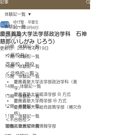
記事
体験記一覧
ゆげ塾 卒塾生
体験記一覧
2015年9月4日
慶應義塾大学法学部政治学科 石神
トップ 5
慈郎(いしがみ じろう)
18期 体験記一覧
更新日：
2021年4月19日
＜高校名＞
17期 体験記一覧
芝高校・現役
16期 体験記一覧
＜合格校一覧＞
15期 体験記一覧
慶應義塾大学法学部政治学科（進
14期 体験記一覧
学） 
慶應義塾大学経済学部 B 方式 
13期 体験記一覧
慶應義塾大学商学部 B 方式 
12期 体験記一覧
慶應義塾大学総合政策学部（補欠合
格）
11期 体験記一覧
＜不合格校＞
10期 体験記一覧
慶應義塾大学環境情報学部