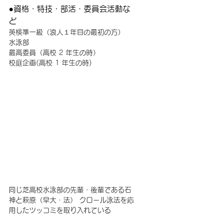
●資格・特技・部活・委員会活動な
ど　
英検準一級（浪人１年目の最初の方） 
水泳部 
最高委員（高校 2 年生の時）
校庭企画(高校 1 年生の時)
同じ芝高校水泳部の先輩・後輩である石
神と萩原（早大・法） クロール泳法を応
用したツッコミを取り入れている