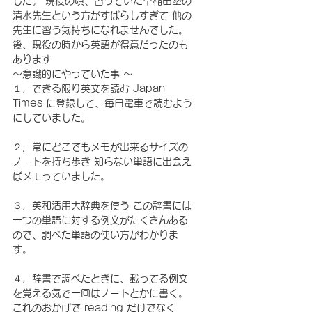
した。 現役の頃、習っていた早稲田塾の
清水先生という方がすばらしすぎて 他の
先生に習う気持ちになれませんでした。 
後、現役の時から英語が得意だったのも
あります 
～意識的にやっていた事 ～
１，できる限り英文を読む Japan 
Times に登録して、毎日電車で読むよう
にしていました。 
２，常にどこでもメモが出来るサイズの
ノートを持ち歩き 知らない単語に出会え
ばメモっていました。
３，英和活用大辞典を使う この辞書には
一つの単語に対する例文がたくさんある
ので、調べた単語の使い方がわかりま
す。
４，辞書で調べたときに、載ってる例文
を覚える気で一回はノートとかに書く。 
これのおかげで reading だけでなく 