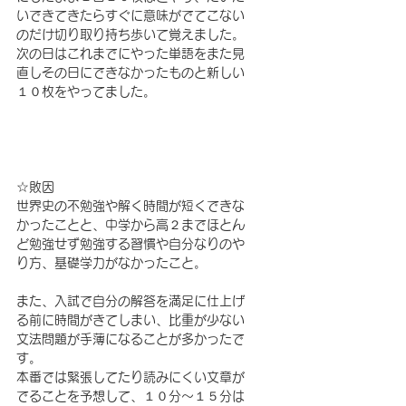
いできてきたらすぐに意味がでてこない
のだけ切り取り持ち歩いて覚えました。
次の日はこれまでにやった単語をまた見
直しその日にできなかったものと新しい
１０枚をやってました。
☆敗因
世界史の不勉強や解く時間が短くできな
かったことと、中学から高２までほとん
ど勉強せず勉強する習慣や自分なりのや
り方、基礎学力がなかったこと。
また、入試で自分の解答を満足に仕上げ
る前に時間がきてしまい、比重が少ない
文法問題が手薄になることが多かったで
す。
本番では緊張してたり読みにくい文章が
でることを予想して、１０分～１５分は