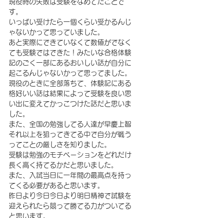
現役時の失敗は受験をなめてたことで
す。
いっぱい受けたら一個くらい受かるんじ
ゃないかって思っていました。
あと実際にできていなくて数値がでなく
ても受験ではできた！みたいな合格体験
記のごく一部にあるおいしい話が自分に
起こるんじゃないかって思ってました。
現役のときに全部落ちて、体験記にある
格好いい話は結果によって受験を良い思
い出に変えてかっこつけた話だと思いま
した。
また、全国の勉強してる人達が早慶上智
それ以上を狙ってきてる中で自分が戦う
ってことの厳しさを知りました。
受験は勉強のモチベーションをどれだけ
長く高く持てるかだと思いました。
また、入試当日に一年間の最高点を持っ
てくる必要があると思います。
昨日より今日今日より明日精神で試験を
迎えられたら競って勝てる力がついてる
と思います。