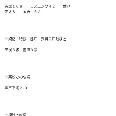
英語１６８　　リスニング４２　　世界
史３８　　国語１３２
☆資格・特技・部活・委員会活動など
英検３級、書道３段
☆高校での成績
評定平均２.９
☆模試の成績