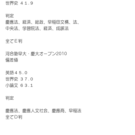
世界史 ４１.９
判定
慶應法、経済、総政、早稲田文構、法、
中央法、学習院法、経済、成蹊法
全てＥ判
河合塾早大・慶大オープン2010
偏差値 
英語４５.０ 
世界史 ３７.０
小論文 ６３.１ 
判定
慶應法、慶應人文社会、慶應商、早稲法 
全てＤ判