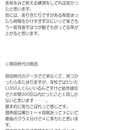
余裕をみて終える練習をしてれば良かっ
たと思います。
他には、ありきたりですがある程度迷っ
たら時間をかけすぎず次にいって後でも
う一度見直すほうが勘でも合ってる率が
上がると思います。
☆現役時代の敗因
現役時代のデータでて来なくて、見つか
ったらまた送りますが、学校ではだいた
い350人くらいいるんですけど総合順位
で六年間300位以内だったこと１回しか
ないと思います・・・。
基本的に落ちこぼれって感じです。
習熟度は確か１～４段階あって３にいて
最後のクラス分けで４に落ちたと思いま
す。