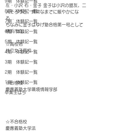
9期 体験記一覧
左・小沢 右・金子 金子は小沢の盟友。二
8期 体験記一覧
人そろうと、異常なまでに賑やかにな
る…
7期 体験記一覧
ちなみに金子はゆげ塾合格第一号として
横浜市立。
6期 体験記一覧
5期 体験記一覧
☆高校名　
共立女子高校
4期 体験記一覧
3期 体験記一覧
2期 体験記一覧
1期 体験記一覧
☆合格校　
慶應義塾大学環境情報学部
卒業生は今
☆不合格校
慶應義塾大学法