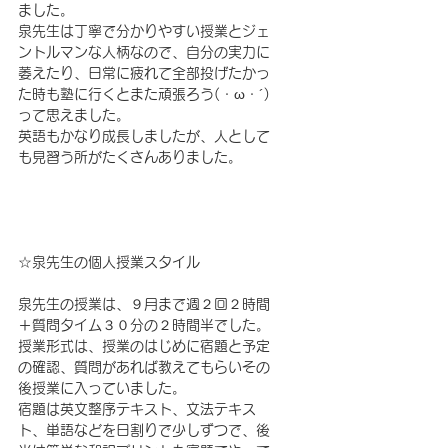
ました。
泉先生は丁寧で分かりやすい授業とジェ
ントルマンな人柄なので、自分の実力に
萎えたり、日常に疲れて全部投げたかっ
た時も塾に行くとまた頑張ろう(・ω・´)
って思えました。
英語もかなり成長しましたが、人として
も見習う所がたくさんありました。
☆泉先生の個人授業スタイル
泉先生の授業は、９月まで週２回２時間
＋質問タイム３０分の２時間半でした。
授業形式は、授業のはじめに宿題と予定
の確認、質問があれば教えてもらいその
後授業に入っていました。
宿題は英文整序テキスト、文法テキス
ト、単語などを日割りで少しずつで、後