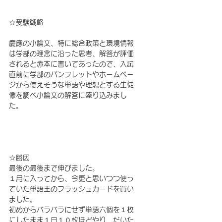
☆受験戦略
慶應の小論文、特に総合政策と環境情報
は学部の理念に沿った思考、解答が評価
されると赤本に書いてあったので、入試
直前に学部のパンフレットやホームペー
ジから使えそうな単語や理想とする生徒
像を調べ小論文の解答に盛り込みまし
た。
☆勝因
最後の最後まで伸びました。
１月に入ってから、今更と思いつつ使っ
ていた単語王のフラッシュカードを買い
ました。
初めからバラバラにせず単語六個を１枚
にしたまま１日１０枚ほどやり、だいた