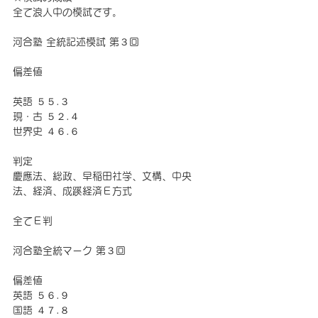
全て浪人中の模試です。
河合塾 全統記述模試 第３回
偏差値
英語 ５５.３
現・古 ５２.４
世界史 ４６.６
判定
慶應法、総政、早稲田社学、文構、中央
法、経済、成蹊経済Ｅ方式
全てＥ判
河合塾全統マーク 第３回
偏差値
英語 ５６.９
国語 ４７.８