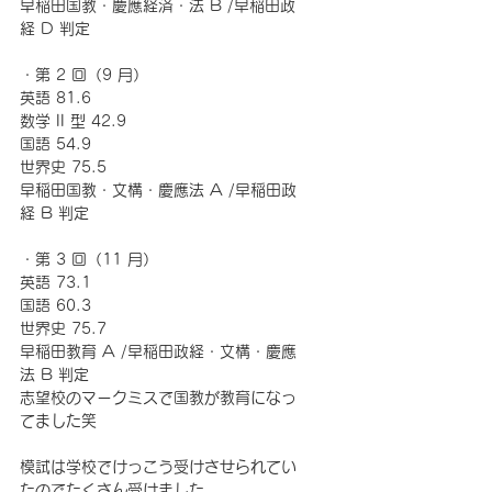
早稲田国教・慶應経済・法 B /早稲田政
経 D 判定 
・第 2 回（9 月） 
英語 81.6 
数学 II 型 42.9 
国語 54.9 
世界史 75.5 
早稲田国教・文構・慶應法 A /早稲田政
経 B 判定 
・第 3 回（11 月） 
英語 73.1 
国語 60.3 
世界史 75.7 
早稲田教育 A /早稲田政経・文構・慶應
法 B 判定 
志望校のマークミスで国教が教育になっ
てました笑
模試は学校でけっこう受けさせられてい
たのでたくさん受けました。