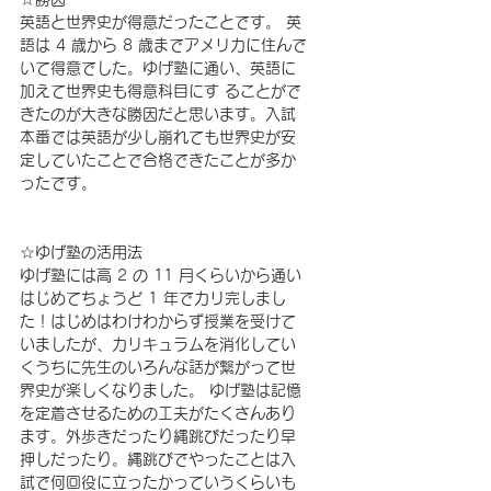
英語と世界史が得意だったことです。 英
語は 4 歳から 8 歳までアメリカに住んで
いて得意でした。ゆげ塾に通い、英語に
加えて世界史も得意科目にす ることがで
きたのが大きな勝因だと思います。入試
本番では英語が少し崩れても世界史が安
定していたことで合格できたことが多か
ったです。
☆ゆげ塾の活用法 
ゆげ塾には高 2 の 11 月くらいから通い
はじめてちょうど 1 年でカリ完しまし
た！はじめはわけわからず授業を受けて
いましたが、カリキュラムを消化してい
くうちに先生のいろんな話が繋がって世
界史が楽しくなりました。 ゆげ塾は記憶
を定着させるための工夫がたくさんあり
ます。外歩きだったり縄跳びだったり早
押しだったり。縄跳びでやったことは入
試で何回役に立ったかっていうくらいも