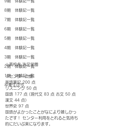
9期 体験記一覧
8期 体験記一覧
7期 体験記一覧
6期 体験記一覧
5期 体験記一覧
4期 体験記一覧
3期 体験記一覧
☆高校名 洗足学園 
2期 体験記一覧
1期 体験記一覧
☆センター点数 
英語筆記 200 点 　　
卒業生は今
リスニング 50 点 
国語 177 点 (現代文 83 点 古文 50 点 
漢文 44 点） 
世界史 97 点 
国語がよかったことがなにより嬉しかっ
たです！ センター利用をとれると気持ち
的にだいぶ楽になります。