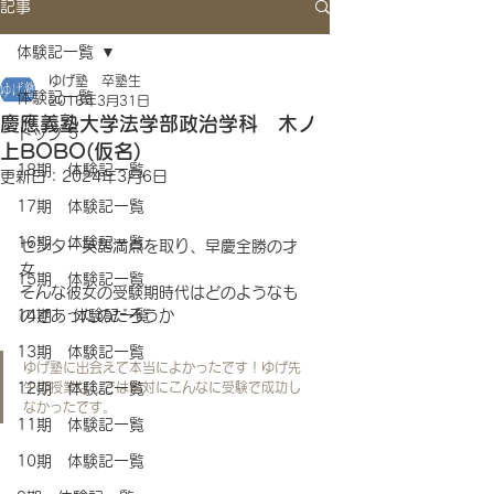
記事
体験記一覧
ゆげ塾 卒塾生
体験記一覧
2016年3月31日
慶應義塾大学法学部政治学科 木ノ
トップ 5
上BOBO(仮名)
18期 体験記一覧
更新日：
2024年3月6日
17期 体験記一覧
16期 体験記一覧
センター英語満点を取り、早慶全勝の才
女
15期 体験記一覧
そんな彼女の受験期時代はどのようなも
14期 体験記一覧
のであったのだろうか
13期 体験記一覧
ゆげ塾に出会えて本当によかったです！ゆげ先
12期 体験記一覧
生の授業なしでは絶対にこんなに受験で成功し
なかったです。
11期 体験記一覧
10期 体験記一覧