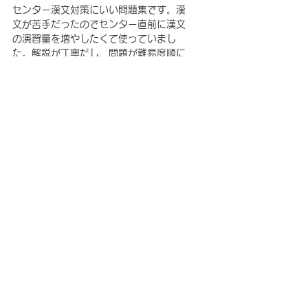
センター漢文対策にいい問題集です。漢
文が苦手だったのでセンター直前に漢文
の演習量を増やしたくて使っていまし
た。解説が丁寧だし、問題が難易度順に
なっているので使いやすいと思います。
・鶏鳴のプリント
鶏鳴の授業プリントの復習をひたすらし
ていました。重要なことが簡潔に書かれ
ていて復習しやすかったです。
国語はなかなか成績が安定せず、ずーっ
と苦手意識がありました。勉強法が最後
までつかめず、とりあえず量をこなして
いました。量をこなしているうちにちょ
っとずつ成績が上がって行きました。
小論文は夏休みに鶏鳴で 4 日間の小論文
講座をとったくらいで、あまり対策はし
ませんでした。