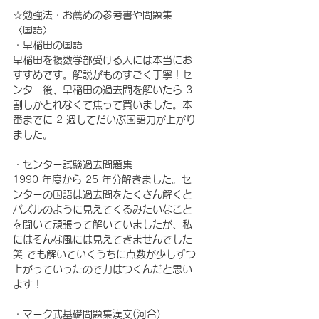
☆勉強法・お薦めの参考書や問題集
〈国語〉
・早稲田の国語
早稲田を複数学部受ける人には本当にお
すすめです。解説がものすごく丁寧！セ
ンター後、早稲田の過去問を解いたら 3 
割しかとれなくて焦って買いました。本
番までに 2 週してだいぶ国語力が上がり
ました。
・センター試験過去問題集
1990 年度から 25 年分解きました。セ
ンターの国語は過去問をたくさん解くと
パズルのように見えてくるみたいなこと
を聞いて頑張って解いていましたが、私
にはそんな風には見えてきませんでした
笑 でも解いていくうちに点数が少しずつ
上がっていったので力はつくんだと思い
ます！
・マーク式基礎問題集漢文(河合)