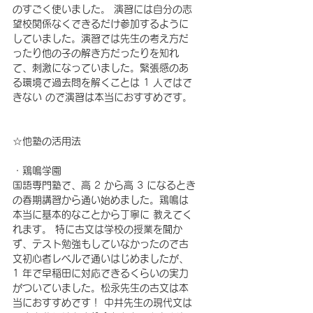
のすごく使いました。 演習には自分の志
望校関係なくできるだけ参加するように
していました。演習では先生の考え方だ
ったり他の子の解き方だったりを知れ
て、刺激になっていました。緊張感のあ
る環境で過去問を解くことは 1 人ではで
きない ので演習は本当におすすめです。
☆他塾の活用法 
・鶏鳴学園 
国語専門塾で、高 2 から高 3 になるとき
の春期講習から通い始めました。鶏鳴は
本当に基本的なことから丁寧に 教えてく
れます。 特に古文は学校の授業を聞か
ず、テスト勉強もしていなかったので古
文初心者レベルで通いはじめましたが、
1 年で早稲田に対応できるくらいの実力
がついていました。松永先生の古文は本
当におすすめです！ 中井先生の現代文は