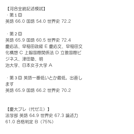
【河合全統記述模試】
・第１回
英語 66.0 国語 54.0 世界史 72.2
・第２回
英語 65.9 国語 60.5 世界史 72.4
慶応法、早稲田政経 E 慶応文、早稲田文
化構想 C 上智国際関係法 D 立教国際ビ
ジネス、津田塾、明
治大学、日本女子大学 A
・第３回 英語一番低いとか最低。出直し
ます
英語 65.9 国語 66.2 世界史 70.2
【慶大プレ（代ゼミ）】
法学部 英語 64.9 世界史 67.3 論述力 
61.0 合格判定 B（75%）