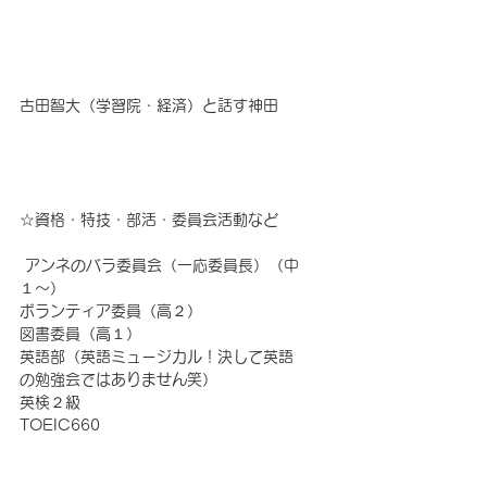
古田智大（学習院・経済）と話す神田
☆資格・特技・部活・委員会活動など
 アンネのバラ委員会（一応委員長）（中
１～） 
ボランティア委員（高２） 
図書委員（高１） 
英語部（英語ミュージカル！決して英語
の勉強会ではありません笑） 
英検２級 
TOEIC660