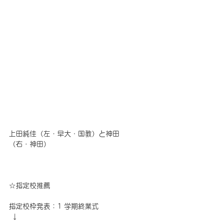
上田純佳（左・早大・国教）と神田
（右・神田）
☆指定校推薦
指定校枠発表：1 学期終業式
 ↓