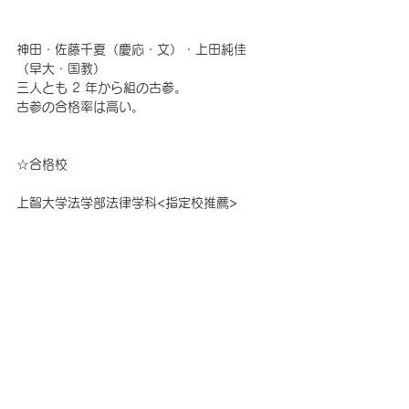
神田・佐藤千夏（慶応・文）・上田純佳
（早大・国教） 
三人とも 2 年から組の古参。
古参の合格率は高い。
☆合格校 
上智大学法学部法律学科<指定校推薦>