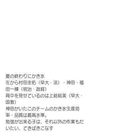
夏の終わりにかき氷 
左から村田圭佑（早大・法）・神田・福
田一輝（明治・政経） 
背中を見せているのは上総絵美（早大・
国教） 
神田がいたこのチームのかき氷生産効
率・品質は最高水準。 
勉強が出来る子は、それ以外の作業もだ
いたい、てきぱきこなす