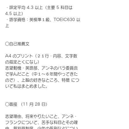
・評定平均 4.3 以上（主要 5 科目は 
4.5 以上）
・語学資格：英検準１級、TOEIC630 以
上
○自己推薦文
A4 のプリント（２１行・内容、文字数
の指定とくになし）
志望動機・英語部、アンネのバラ委員会
で学んだこと（中１～６年間やってきた
ので）、上智の好きなところ、特徴 につ
いて私はまとめました。
○面接 （11 月 28 日）
志望理由、将来やりたいこと、アンネ・
フランクについて、苦手な科目とその理
由、裁判員制度、少年の死刑などについ