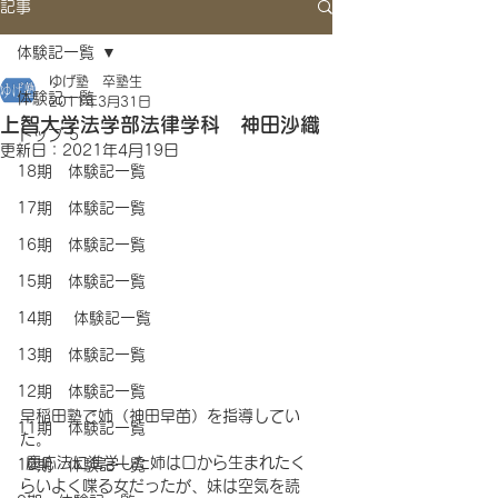
記事
体験記一覧
ゆげ塾 卒塾生
体験記一覧
2011年3月31日
上智大学法学部法律学科 神田沙織
トップ 5
更新日：
2021年4月19日
18期 体験記一覧
17期 体験記一覧
16期 体験記一覧
15期 体験記一覧
14期 体験記一覧
13期 体験記一覧
12期 体験記一覧
早稲田塾で姉（神田早苗）を指導してい
11期 体験記一覧
た。
 慶応法に進学した姉は口から生まれたく
10期 体験記一覧
らいよく喋る女だったが、妹は空気を読