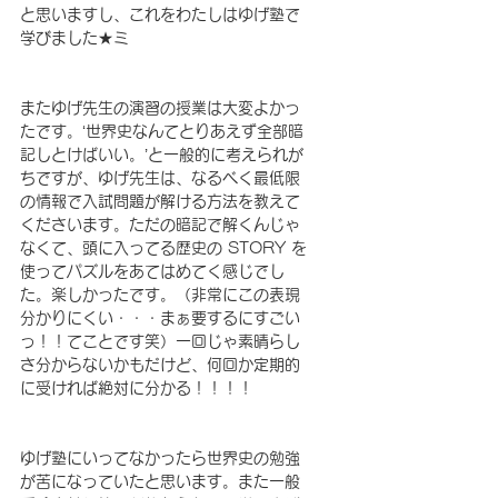
と思いますし、これをわたしはゆげ塾で
学びました★ミ
またゆげ先生の演習の授業は大変よかっ
たです。‘世界史なんてとりあえず全部暗
記しとけばいい。’と一般的に考えられが
ちですが、ゆげ先生は、なるべく最低限
の情報で入試問題が解ける方法を教えて
くださいます。ただの暗記で解くんじゃ
なくて、頭に入ってる歴史の STORY を
使ってパズルをあてはめてく感じでし
た。楽しかったです。（非常にこの表現
分かりにくい・・・まぁ要するにすごい
っ！！てことです笑）一回じゃ素晴らし
さ分からないかもだけど、何回か定期的
に受ければ絶対に分かる！！！！
ゆげ塾にいってなかったら世界史の勉強
が苦になっていたと思います。また一般