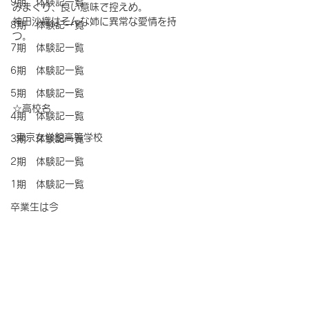
9期 体験記一覧
みまくり、良い意味で控えめ。 
神田沙織はそんな姉に異常な愛情を持
8期 体験記一覧
つ。
7期 体験記一覧
6期 体験記一覧
5期 体験記一覧
☆高校名
4期 体験記一覧
 東京女学館高等学校
3期 体験記一覧
2期 体験記一覧
1期 体験記一覧
卒業生は今