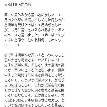
☆ゆげ塾の活用法
高２の夏休みから通い始めました。１１
月の文化祭の準備が忙しくて結局ちゃん
と授業を受けたのは１１月過ぎでした
が、６月に通史を終えられるように週２
のペースで通いました。（週３はさすが
に辛いと思う。他の教科何にも出来な
い・・・）
ゆげ塾は授業料が安い！というのももち
ろん大きな特徴です。ただそれ以上に、
先生の授業の質、そして生徒の意識の高
さが一番いいところだと思います。授業
中生じた疑問はその場で質問をして解決
していく。こういう授業スタイルが成り
立つのはもちろん、生徒が授業をただ聞
くのではなく自分の頭で考えて講義を聞
いているからです。受け身ではなく、常
に自分の脳をフル稼働させて考える、と
いいう態勢は何をするにおいても重要だ