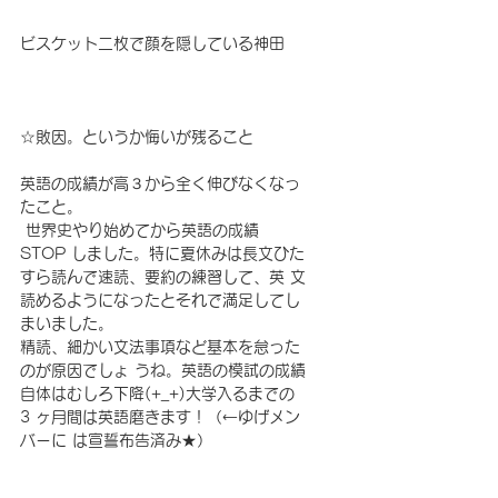
ビスケット二枚で顔を隠している神田
☆敗因。というか悔いが残ること 
英語の成績が高３から全く伸びなくなっ
たこと。
 世界史やり始めてから英語の成績 
STOP しました。特に夏休みは長文ひた
すら読んで速読、要約の練習して、英 文
読めるようになったとそれで満足してし
まいました。
精読、細かい文法事項など基本を怠った
のが原因でしょ うね。英語の模試の成績
自体はむしろ下降(+_+)大学入るまでの 
3 ヶ月間は英語磨きます！（←ゆげメン
バーに は宣誓布告済み★）