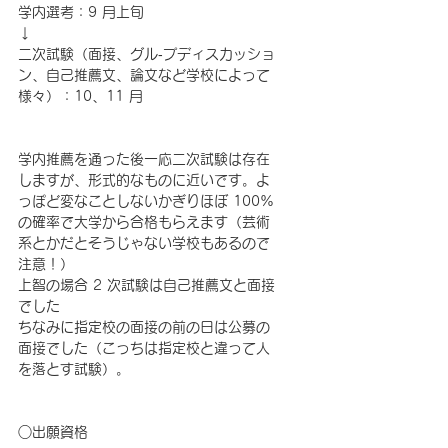
学内選考：9 月上旬
↓
二次試験（面接、グル‐プディスカッショ
ン、自己推薦文、論文など学校によって
様々）：10、11 月
学内推薦を通った後一応二次試験は存在
しますが、形式的なものに近いです。よ
っぽど変なことしないかぎりほぼ 100%
の確率で大学から合格もらえます（芸術
系とかだとそうじゃない学校もあるので
注意！）
上智の場合 2 次試験は自己推薦文と面接
でした
ちなみに指定校の面接の前の日は公募の
面接でした（こっちは指定校と違って人
を落とす試験）。
○出願資格