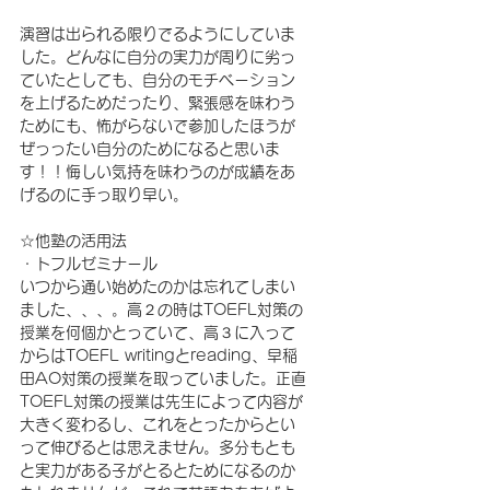
演習は出られる限りでるようにしていま
した。どんなに自分の実力が周りに劣っ
ていたとしても、自分のモチベーション
を上げるためだったり、緊張感を味わう
ためにも、怖がらないで参加したほうが
ぜっったい自分のためになると思いま
す！！悔しい気持を味わうのが成績をあ
げるのに手っ取り早い。
☆他塾の活用法
・トフルゼミナール
いつから通い始めたのかは忘れてしまい
ました、、、。高２の時はTOEFL対策の
授業を何個かとっていて、高３に入って
からはTOEFL writingとreading、早稲
田AO対策の授業を取っていました。正直
TOEFL対策の授業は先生によって内容が
大きく変わるし、これをとったからとい
って伸びるとは思えません。多分もとも
と実力がある子がとるとためになるのか