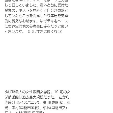
して回していました。意外と昔に受けた
授業のテキストを見直すと自分が見落と
していたところを発見したり年号を効率
的に覚えなおせます。ゆげテキをベース
に世界史は他の参考書に手をだすと良い
と思います。（出しすぎは良くない）
ゆげ塾最大の女性派閥女学館。10 期の女
学館派閥は過去最大規模だった。 左から 
佐藤(上智イスパニア)、高山(慶應法)、重
光、中村(早稲田国教)、小林(早稲田文)、
石井、木村(早稲 田国教)