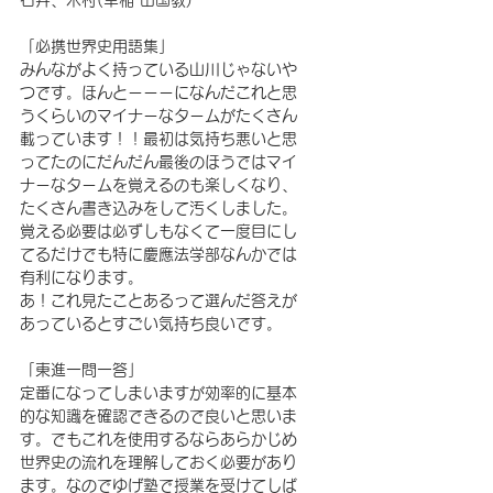
「必携世界史用語集」
みんながよく持っている山川じゃないや
つです。ほんとーーーになんだこれと思
うくらいのマイナーなタームがたくさん
載っています！！最初は気持ち悪いと思
ってたのにだんだん最後のほうではマイ
ナーなタームを覚えるのも楽しくなり、
たくさん書き込みをして汚くしました。
覚える必要は必ずしもなくて一度目にし
てるだけでも特に慶應法学部なんかでは
有利になります。
あ！これ見たことあるって選んだ答えが
あっているとすごい気持ち良いです。
「東進一問一答」
定番になってしまいますが効率的に基本
的な知識を確認できるので良いと思いま
す。でもこれを使用するならあらかじめ
世界史の流れを理解しておく必要があり
ます。なのでゆげ塾で授業を受けてしば