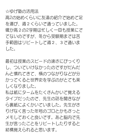
☆ゆげ塾の活用法
高2の始めくらいに友達の紹介で始めて足
を運び、週２くらいで通っていました。
確か高２の2学期は忙しく一回も授業にで
てないのですが、冬から受験期までは苦
手範囲はリピートして週２、３で通いま
した。
最初は授業のスピードの速さにびっくり
し、ついていけなかったのですがだんだ
んと慣れてきて、横のつながりなどが分
かってくると世界史を学ぶのがとても楽
しくなりました。
私は紙にタームをたくさんかいて覚える
タイプだったので、先生の話を聞きなが
ら裏紙によくかいていました。先生がさ
りげなく言った年号のゴロとかもさっと
メモしておくと良いです。あと脳内で先
生が言ったことをリピートしたりすると
結構覚えられると思います。