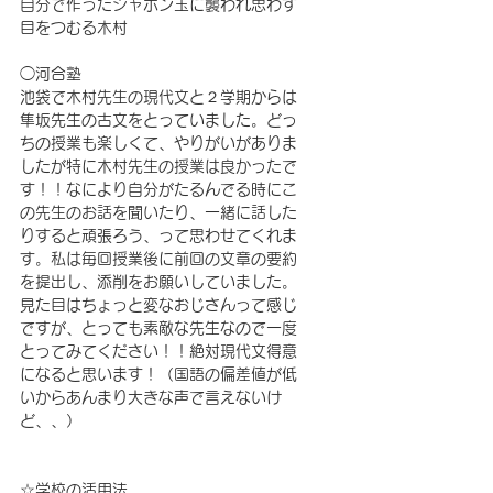
自分で作ったシャボン玉に襲われ思わず
目をつむる木村
◯河合塾
池袋で木村先生の現代文と２学期からは
隼坂先生の古文をとっていました。どっ
ちの授業も楽しくて、やりがいがありま
したが特に木村先生の授業は良かったで
す！！なにより自分がたるんでる時にこ
の先生のお話を聞いたり、一緒に話した
りすると頑張ろう、って思わせてくれま
す。私は毎回授業後に前回の文章の要約
を提出し、添削をお願いしていました。
見た目はちょっと変なおじさんって感じ
ですが、とっても素敵な先生なので一度
とってみてください！！絶対現代文得意
になると思います！（国語の偏差値が低
いからあんまり大きな声で言えないけ
ど、、）
☆学校の活用法