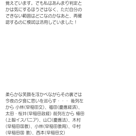
覚えています。でも私はあんまり判定と
かは気にするほうではなく、ただ自分の
できない範囲はどこなのかなあと、再確
認するのに模試は活用していました！
柔らかな笑顔を浮かべながらその裏では
今夜の夕食に思いを巡らす・・・ 後列左
から 小林(早稲田文)、福田(慶應経済)、
太田・桜井(早稲田政経) 前列左から 植田
(上智イスパニア)、山口(慶應法)、木村
(早稲田国教)、小林(早稲田教育)、中村
(早稲田国 教)、西本(早稲田文) 