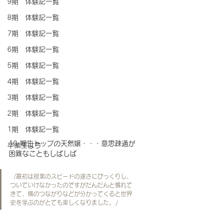
9期 体験記一覧
8期 体験記一覧
7期 体験記一覧
6期 体験記一覧
5期 体験記一覧
4期 体験記一覧
3期 体験記一覧
2期 体験記一覧
1期 体験記一覧
10 期生トップの天然嬢・・・意思疎通が
卒業生は今
困難なこともしばしば
「
最初は授業のスピードの速さにびっくりし、
ついていけなかったのですがだんだんと慣れて
きて、横のつながりなどが分かってくると世界
史を学ぶのがとても楽しくなりました
。」