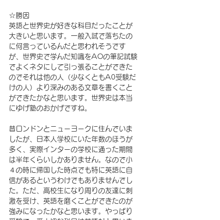
☆勝因
英語と世界史が好きな科目だったことが
大きいと思います。一般入試で落ちたの
に何言っているんだと思われそうです
が、世界史で学んだ知識をAOの筆記試験
でよくネタにして引っ張ることができた
のでそれは他の人（少なくともA0受験だ
けの人）より深みのある文章を書くこと
ができたかなと思います。世界史は本当
にゆげ塾のおかげですね。
昔ロンドンとニューヨークに住んでいま
したが、日本人学校にいた年数のほうが
多く、実際インターの学校に通った期間
は半年くらいしかありません。なので小
４の時に帰国した時点でも特に英語に自
信があるというわけでもありませんでし
た。ただ、高校生になり周りの友達に刺
激を受け、英語を磨くことができたのが
強みになったかなと思います。やっぱり