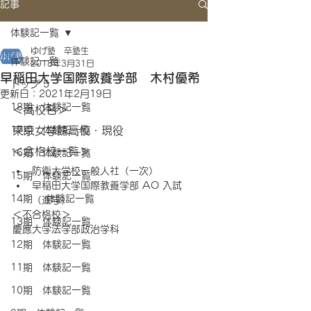
記事
体験記一覧
ゆげ塾 卒塾生
体験記一覧
2018年3月31日
早稲田大学国際教養学部 木村優希
トップ 5
更新日：
2021年2月19日
18期 体験記一覧
＜高校名＞
17期 体験記一覧
東京女学館高校・現役
＜合格校一覧＞
16期 体験記一覧
防衛大学校一般人社（一次） 
15期 体験記一覧
早稲田大学国際教養学部 AO 入試
14期 体験記一覧
（進学）
＜不合格校＞
13期 体験記一覧
慶應大学法学部政治学科
12期 体験記一覧
11期 体験記一覧
10期 体験記一覧