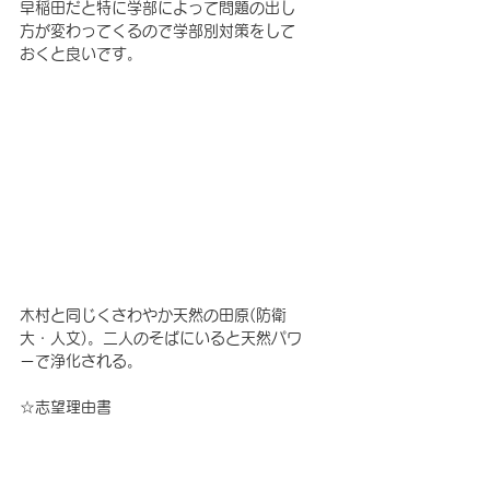
早稲田だと特に学部によって問題の出し
方が変わってくるので学部別対策をして
おくと良いです。
木村と同じくさわやか天然の田原(防衛
大・人文)。二人のそばにいると天然パワ
ーで浄化される。
☆志望理由書
志望理由書は早い人だと４月くらいから
なんとなく書き始めますが、私は夏休み