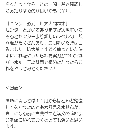
らくたってから、この一問一答で確認し
てみたりするのが良いかも（？）。
「センター形式　世界史問題集」
センターとかいてありますが実際解いて
みるとセンターより難しいレベルの正誤
問題がたくさんあり、最初解いた時は凹
みました。防大前ですごく焦っていた時
期にこれをやったら結構実力がついた気
がします。正誤問題で極めたかったらこ
れをやってみてください！
＜国語＞
国語に関しては１１月からほとんど勉強
してなかったのであまり言えませんが、
高三になる前に古典単語と漢文の暗記部
分を頭にいれておくととても強いと思い
ます。