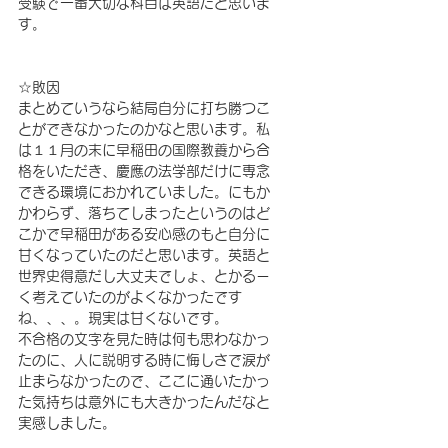
受験で一番大切な科目は英語だと思いま
す。
☆敗因
まとめていうなら結局自分に打ち勝つこ
とができなかったのかなと思います。私
は１１月の末に早稲田の国際教養から合
格をいただき、慶應の法学部だけに専念
できる環境におかれていました。にもか
かわらず、落ちてしまったというのはど
こかで早稲田がある安心感のもと自分に
甘くなっていたのだと思います。英語と
世界史得意だし大丈夫でしょ、とかるー
く考えていたのがよくなかったです
ね、、、。現実は甘くないです。
不合格の文字を見た時は何も思わなかっ
たのに、人に説明する時に悔しさで涙が
止まらなかったので、ここに通いたかっ
た気持ちは意外にも大きかったんだなと
実感しました。