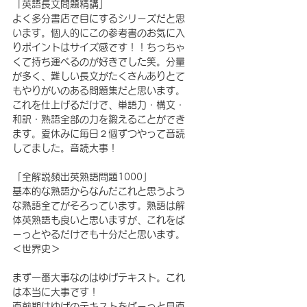
「英語長文問題精講」
よく多分書店で目にするシリーズだと思
います。個人的にこの参考書のお気に入
りポイントはサイズ感です！！ちっちゃ
くて持ち運べるのが好きでした笑。分量
が多く、難しい長文がたくさんありとて
もやりがいのある問題集だと思います。
これを仕上げるだけで、単語力・構文・
和訳・熟語全部の力を鍛えることができ
ます。夏休みに毎日２個ずつやって音読
してました。音読大事！
「全解説頻出英熟語問題1000」
基本的な熟語からなんだこれと思うよう
な熟語全てがそろっています。熟語は解
体英熟語も良いと思いますが、これをば
ーっとやるだけでも十分だと思います。
＜世界史＞
まず一番大事なのはゆげテキスト。これ
は本当に大事です！
直前期はゆげのテキストをばーっと見直