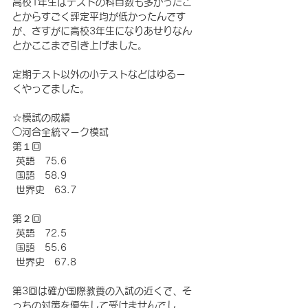
高校1年生はテストの科目数も多かったこ
とからすごく評定平均が低かったんです
が、さすがに高校3年生になりあせりなん
とかここまで引き上げました。
定期テスト以外の小テストなどはゆるー
くやってました。
☆模試の成績
◯河合全統マーク模試
第１回
 英語　75.6
 国語　58.9
 世界史　63.7
第２回
 英語　72.5
 国語　55.6
 世界史　67.8
第3回は確か国際教養の入試の近くで、そ
っちの対策を優先して受けませんでし