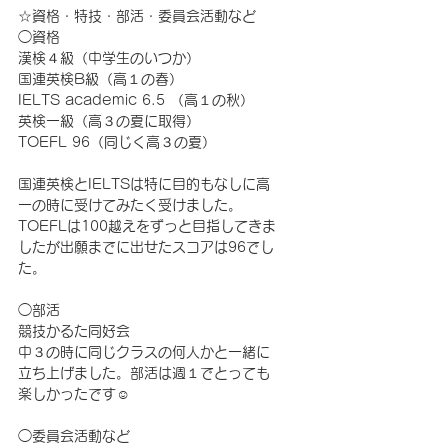
☆資格・特技・部活・委員会活動など 
◯資格
漢検４級（中学生のいつか）
国連英検B級（高１の春）
IELTS academic 6.5 （高１の秋）
英検一級（高３の夏に取得）
TOEFL 96（同じく高３の夏）
国連英検とIELTSは特に目的もなしに高
一の時に受けてみたく受けました。
TOEFLは100越えをずっと目指してきま
したが出願までに出せたスコアは96でし
た。
◯部活
競技かるた同好会
中３の時に同じクラスの何人かと一緒に
立ち上げました。部活は週１でとっても
楽しかったです☺︎
◯委員会活動など