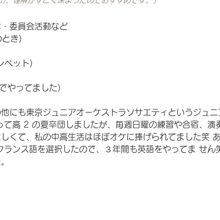
じ)、理解がすごく深まったのでおすすめです。」
・委員会活動など 
のとき) 
ペット) 
までやってました) 
他にも東京ジュニアオーケストラソサエティというジュニ
入って高 2 の夏卒団しましたが、毎週日曜の練習や合宿、演
しくて、私の中高生活はほぼオケに捧げられてました笑 
てフランス語を選択したので、３年間も英語をやってま せん
た。