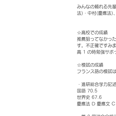
みんなの頼れる先輩
法)・中村(慶應法)
☆高校での成績 
推薦狙ってなかった
す。不正確ですみま
高 1 の時勉強サ
☆模試の成績 
フランス語の模試は
・進研総合学力記述模
国語 70.5 
世界史 67.6 
慶應法 D 慶應文 C