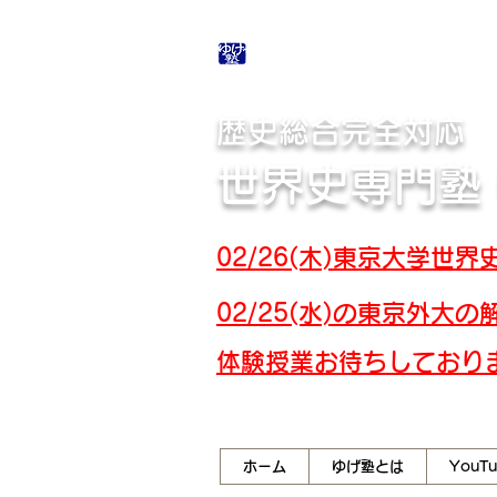
合格体験記・授業テ
歴史総合完全対応
世界史専門塾
02/26(木)東京大学
02/25(水)の東京外
​体験授業お待ちしており
ホーム
ゆげ塾とは
YouT