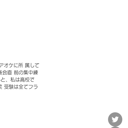
アオケに所 属して
奏会直 前の集中練
あと、私は高校で
笑 受験は全てフラ