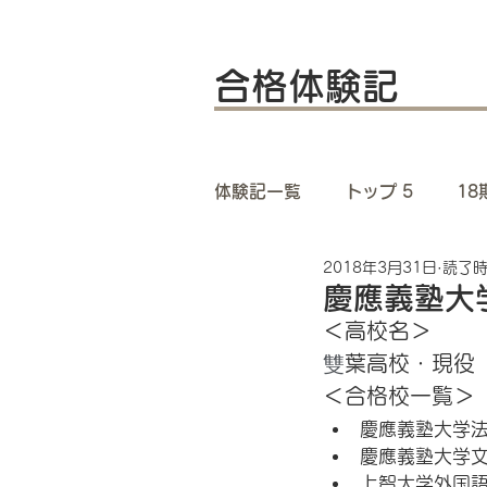
合格体験記
体験記一覧
トップ 5
1
2018年3月31日
読了時
14期 体験記一覧
13
慶應義塾大
＜高校名＞
雙
葉高校・現役
9期 体験記一覧
8期 
＜合格校一覧＞
慶應義塾大学法
4期 体験記一覧
3期 
慶應義塾大学文
上智大学外国語