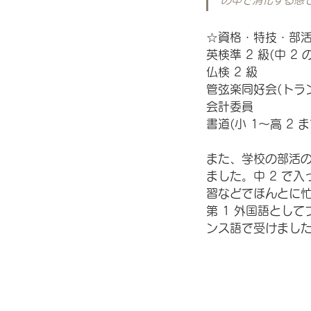
の中で消化する感
☆資格・特技・部活
英検準 2 級(中 2 
仏検 2 級 
管弦楽同好会(トラン
会計委員 
書道(小 1〜高 2 
また、学校の部活の
ました。中 2 で
習などでほんとに忙
第 1 外国語とし
ンス語で受けまし