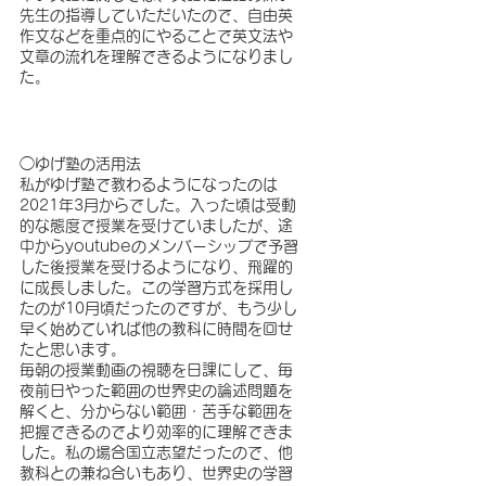
先生の指導していただいたので、自由英
作文などを重点的にやることで英文法や
文章の流れを理解できるようになりまし
た。
◯ゆげ塾の活用法
私がゆげ塾で教わるようになったのは
2021年3月からでした。入った頃は受動
的な態度で授業を受けていましたが、途
中からyoutubeのメンバーシップで予習
した後授業を受けるようになり、飛躍的
に成長しました。この学習方式を採用し
たのが10月頃だったのですが、もう少し
早く始めていれば他の教科に時間を回せ
たと思います。
毎朝の授業動画の視聴を日課にして、毎
夜前日やった範囲の世界史の論述問題を
解くと、分からない範囲・苦手な範囲を
把握できるのでより効率的に理解できま
した。私の場合国立志望だったので、他
教科との兼ね合いもあり、世界史の学習