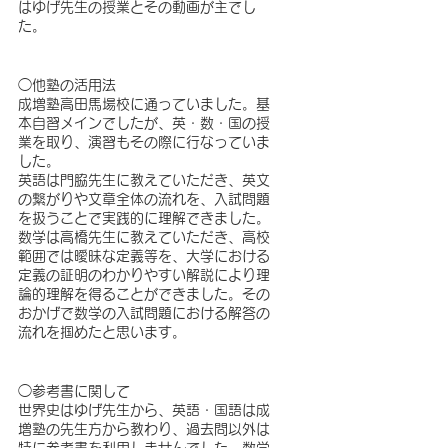
はゆげ先生の授業とその動画が主でし
た。
◯他塾の活用法
成増塾高田馬場校に通っていました。基
本自習メインでしたが、英・数・国の授
業を取り、演習もその際に行なっていま
した。
英語は門脇先生に教えていただき、英文
の繋がりや文章全体の流れを、入試問題
を扱うことで実践的に理解できました。
数学は高橋先生に教えていただき、高校
範囲では曖昧な定義等を、大学における
定義の証明のわかりやすい解説により理
論的理解を得ることができました。その
おかげで数学の入試問題における解答の
流れを掴めたと思います。
◯参考書に関して
世界史はゆげ先生から、英語・国語は成
増塾の先生方から教わり、過去問以外は
特に参考書を利用しませんでした。数学