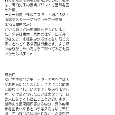
は、高橋先生の授業プリントで基礎を固
めた後、
一対一対応→整数マスター・場合の数・
確率マスター→文系プラチカ→掌握
(IA2B問題のみ)
という感じで応用問題をやっていまし
た。掌握は東大・京大の理系、医学部向
けなので、余程数学が好きでない限り文
系にとってやる必要は皆無です。より深
い学びがしたい方は手に取ってみても良
いかもしれません。
最後に
ゆげ先生並びにチューターの方々には大
変お世話になりました。このような結果
に終わってしまい大変申し訳ありません
が、ゆげ塾で学んだことは大学でも、社
会人になっても役立つことと思います。
世界史を因果関係等から学び、具体的事
象を抽象化するという考え方はゆげ塾に
通っていなければ得られなかった発想で