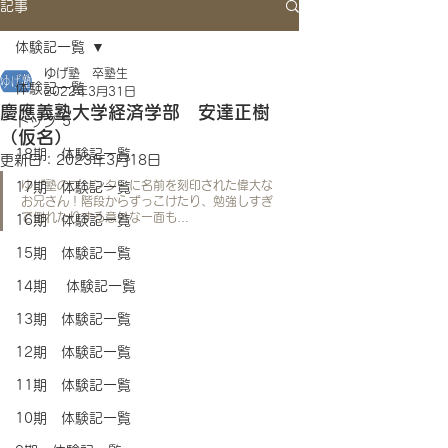
記事
体験記一覧
ゆげ塾 卒塾生
体験記一覧
2022年3月31日
慶應義塾大学経済学部 安達正樹
トップ 5
（仮名）
18期 体験記一覧
更新日：
2023年3月18日
ゆげ塾のプリンターに名前を刻印された偉大な
17期 体験記一覧
お兄さん！階段からずっこけたり、勉強しすぎ
て倒れたりする意外な一面も…
16期 体験記一覧
15期 体験記一覧
14期 体験記一覧
13期 体験記一覧
12期 体験記一覧
11期 体験記一覧
10期 体験記一覧