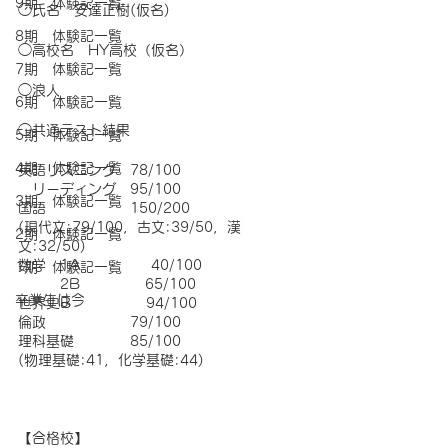
9期 体験記一覧
◯氏名　安達正樹(仮名)
8期 体験記一覧
◯高校名　HY高校（仮名）
7期 体験記一覧
◯浪人
6期 体験記一覧
◯共通テスト結果
5期 体験記一覧
4期 体験記一覧
英語リスニング　78/100
　リーディング　95/100
3期 体験記一覧
国語　　　　　　150/200
(現代文:79/100，古文:39/50，漢
2期 体験記一覧
文:32/50)
数学　1A              40/100
1期 体験記一覧
　　　2B             65/100
卒業生は今
世界史B               94/100
倫政　　　　　　79/100
理科基礎　　　　85/100
(物理基礎:41，化学基礎:44)
【合格校】