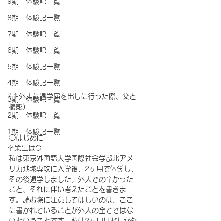
9期 体験記一覧
8期 体験記一覧
7期 体験記一覧
6期 体験記一覧
5期 体験記一覧
4期 体験記一覧
(↑外大に退学届を出しに行った際、父と
3期 体験記一覧
撮影)
2期 体験記一覧
1期 体験記一覧
◯はじめに
卒業生は今
私は東京外国語大学国際社会学部北アメ
リカ地域専攻に入学後、2ヶ月で休学し、
その後退学しました。外大での辛かった
こと、それに伴い考えたことを書きま
す。読む際に注意してほしいのは、ここ
に書かれていることが外大の全てではな
いということです。私は2ヶ月ほどしか外