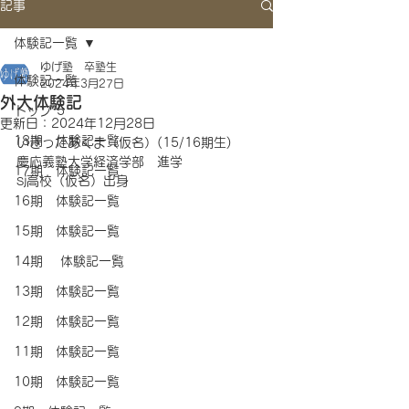
記事
体験記一覧
ゆげ塾 卒塾生
体験記一覧
2024年3月27日
外大体験記
トップ 5
更新日：
2024年12月28日
18期 体験記一覧
いきったあくま（仮名）(15/16期生)
慶応義塾大学経済学部　進学
17期 体験記一覧
sj高校（仮名）出身
16期 体験記一覧
15期 体験記一覧
14期 体験記一覧
13期 体験記一覧
12期 体験記一覧
11期 体験記一覧
10期 体験記一覧