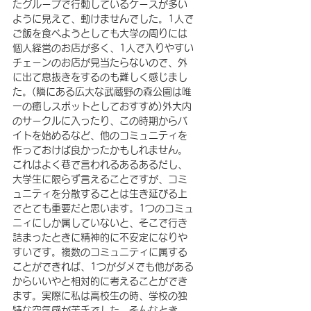
たグループで行動しているケースが多い
ように見えて、動けませんでした。1人で
ご飯を食べようとしても大学の周りには
個人経営のお店が多く、1人で入りやすい
チェーンのお店が見当たらないので、外
に出て息抜きをするのも難しく感じまし
た。(隣にある広大な武蔵野の森公園は唯
一の癒しスポットとしておすすめ)外大内
のサークルに入ったり、この時期からバ
イトを始めるなど、他のコミュニティを
作っておけば良かったかもしれません。
これはよく巷で言われるあるあるだし、
大学生に限らず言えることですが、コミ
ュニティを分散することは生き延びる上
でとても重要だと思います。1つのコミュ
ニィにしか属していないと、そこで行き
詰まったときに精神的に不安定になりや
すいです。複数のコミュニティに属する
ことができれば、1つがダメでも他がある
からいいやと相対的に考えることができ
ます。実際に私は高校生の時、学校の独
特な空気感が苦手でした。そんなとき、