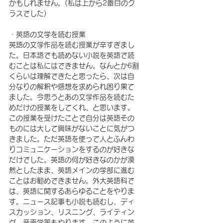
かもしれません。(私は上から2番目のク
ラスでした)
・英語の文学を読む授業
英語の文学作品を読む授業が辛すぎまし
た。日本語でも読めない小説を英語で読
むことは私にはできません。なんとか6割
くらいは理解できたと思ったら、次は自
分なりの解釈や感想を求められ困り果て
ました。今思うとあの文学作品を読むた
めだけの授業をしてくれ、と思います。
この授業を受けたことで自分は英語その
ものには大して興味がないことに気がつ
きました。ただ英語を使って人とふんわ
りコミュニケーションをするのが好きな
だけでした。英語の何が好きなのかが漠
然としたまま、英語メインの学部に進む
ことはお勧めできません。外大英語科で
は、英語に関するあらゆることをやりま
す。ニュース記事も小説も読むし、ディ
スカッション、リスニング、ライティン
グ、音声学等もやります。このように英