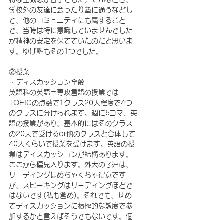
学校外の友達に会ったり塾に通うなどし
て、他のコミュニティにも属すること
で、当時は特に意識していませんでした
が精神の安定を保てていたのだと思いま
す。ゆげ塾もその1つでした。
②授業
・ディスカッション全般
英語科の英語＝専攻言語の授業では
TOEICの点数で1クラス20人程度で4つ
のクラスに分けられます。週に5コマ、英
語の授業があり、基本的にはそのクラス
の20人で受けるor他のクラスと合体して
40人くらいで授業を受けます。英語の授
業はディスカッションが結構あります。
ここから偏見入ります。外大の子達は、
リーディングはめちゃくちゃ得意です
が、スピーキングはリーディングほどで
はないです(私も含め)。それでも、せめ
てディスカッションに積極的な態度で参
加するかと言えばそうでもないです。個