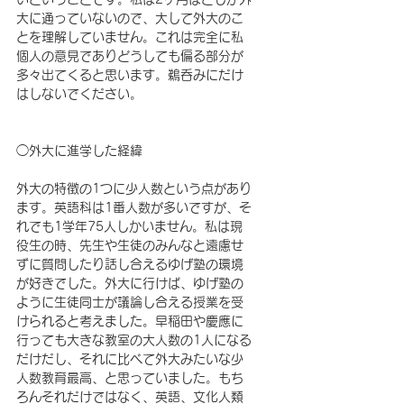
大に通っていないので、大して外大のこ
とを理解していません。これは完全に私
個人の意見でありどうしても偏る部分が
多々出てくると思います。鵜呑みにだけ
はしないでください。
◯外大に進学した経緯
外大の特徴の1つに少人数という点があり
ます。英語科は1番人数が多いですが、そ
れでも1学年75人しかいません。私は現
役生の時、先生や生徒のみんなと遠慮せ
ずに質問したり話し合えるゆげ塾の環境
が好きでした。外大に行けば、ゆげ塾の
ように生徒同士が議論し合える授業を受
けられると考えました。早稲田や慶應に
行っても大きな教室の大人数の1人になる
だけだし、それに比べて外大みたいな少
人数教育最高、と思っていました。もち
ろんそれだけではなく、英語、文化人類