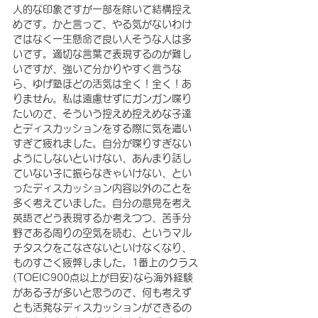
人的な印象ですが一部を除いて結構控え
めです。かと言って、やる気がないわけ
ではなく一生懸命で良い人そうな人は多
いです。適切な言葉で表現するのが難し
いですが、強いて分かりやすく言うな
ら、ゆげ塾ほどの活気は全く！全く！あ
りません。私は遠慮せずにガンガン喋り
たいので、そういう控えめ控えめな子達
とディスカッションをする際に気を遣い
すぎて疲れました。自分が喋りすぎない
ようにしないといけない、あんまり話し
ていない子に振らなきゃいけない、とい
ったディスカッション内容以外のことを
多く考えていました。自分の意見を考え
英語でどう表現するか考えつつ、苦手分
野である周りの空気を読む、というマル
チタスクをこなさないといけなくなり、
ものすごく疲弊しました。1番上のクラス
(TOEIC900点以上が目安)なら海外経験
がある子が多いと思うので、何も考えず
とも活発なディスカッションができるの