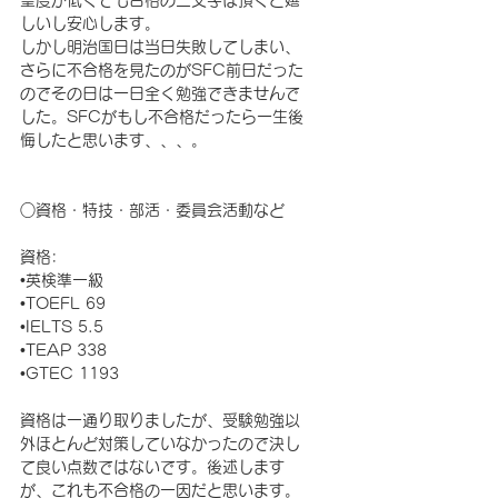
しいし安心します。
しかし明治国日は当日失敗してしまい、
さらに不合格を見たのがSFC前日だった
のでその日は一日全く勉強できませんで
した。SFCがもし不合格だったら一生後
悔したと思います、、、。
○資格・特技・部活・委員会活動など　
資格:
•英検準一級
•TOEFL 69 
•IELTS 5.5
•TEAP 338
•GTEC 1193
資格は一通り取りましたが、受験勉強以
外ほとんど対策していなかったので決し
て良い点数ではないです。後述します
が、これも不合格の一因だと思います。