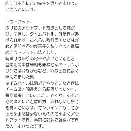
的には本当にこの先生を選んでよかった
と思っています。
アウトプット:
ゆげ塾のアウトプット方法として縄跳
び、早押し、タイムバトル、外歩きがあ
げられます。これらは教科書をただなが
めて暗記するのが苦手な私にとって最高
のアウトプット方法でした。
縄跳びは帰りの電車や歩いているとき、
自粛期間中は運動も兼ねて家のトランポ
リンではねながらなど、暇なときによく
唱えてました笑
タイムバトルは池袋でやっていたときは
チーム戦で間違えたら脱落だったので、
毎回緊張していました。ですが、あそこ
で間違えたことは絶対に忘れないし今で
も覚えています。オンラインになってか
らも緊張感は少ないものの効率よくアウ
トプットでき、事前に鍛錬で議論ができ
たのもよかったです。