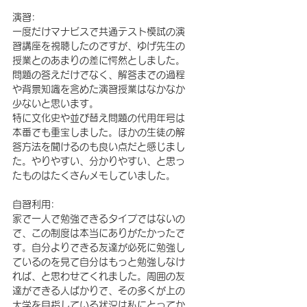
演習:
一度だけマナビスで共通テスト模試の演
習講座を視聴したのですが、ゆげ先生の
授業とのあまりの差に愕然としました。
問題の答えだけでなく、解答までの過程
や背景知識を含めた演習授業はなかなか
少ないと思います。
特に文化史や並び替え問題の代用年号は
本番でも重宝しました。ほかの生徒の解
答方法を聞けるのも良い点だと感じまし
た。やりやすい、分かりやすい、と思っ
たものはたくさんメモしていました。
自習利用:
家で一人で勉強できるタイプではないの
で、この制度は本当にありがたかったで
す。自分よりできる友達が必死に勉強し
ているのを見て自分はもっと勉強しなけ
れば、と思わせてくれました。周囲の友
達ができる人ばかりで、その多くが上の
大学を目指している状況は私にとってか