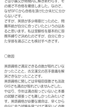
では小論文が時間内に解き終わらず、そ
の場で不合格を確信しました。なので、
なぜSFCから合格を頂けたか未だに分か
らないです。
ですが、英語が多少得意だったのと、問
題系統が自分に合っていたというのはあ
ると思います。私は受験校を基本的に国
際系縛りで決めたのですが、自分に合っ
た学部を選ぶことも検討すべきです。
○敗因　
英語資格で満足できる点数が取れていな
かったことと、古文漢文の苦手意識を解
消できなかったことです。
英語資格に関しては早稲田国教でも法政
GISでも満点が取れていませんでした。
やはり、今年は満点取っていないと本番
の試験で頑張っても難しかったみたいで
す。英語資格が必要な場合は、早くから
自分に会う試験を見つけて満足いく点数