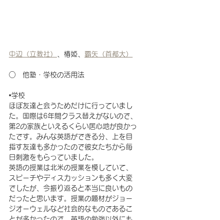
中辺（立教社）
、椿姫、
覇矢（首都大）
○　他塾・学校の活用法　
•学校
ほぼ友達と会うためだけに行っていまし
た。国際は6年間クラス替えがないので、
第2の家族といえるくらい居心地が良かっ
たです。みんな英語ができる分、上を目
指す友達も多かったので彼女たちから毎
日刺激をもらっていました。
英語の授業は北米の授業を模していて、
スピーチやディスカッションも多く大変
でしたが、今振り返ると本当に良いもの
だったと思います。授業の題材がジョー
ジオーウェルなど社会的なものであるこ
とが多かったので、英語の勉強以外にも