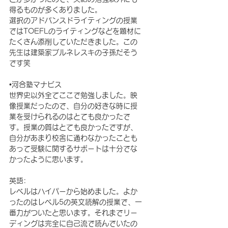
得るものが多くありました。
選択のアドバンスドライティングの授業
ではTOEFLのライティングなどを題材に
たくさん添削していただきました。この
先生は建築家ブルネレスキの子孫だそう
です笑
•河合塾マナビス
世界史以外全てここで勉強しました。映
像授業だったので、自分の好きな時に授
業を受けられるのはとても良かったで
す。授業の質はとても良かったですが、
自分があまり校舎に通わなかったことも
あって受験に関するサポートは十分でな
かったように思います。
英語:
レベルはハイパーから始めました。よか
ったのはレベル5の英文読解の授業で、一
番力がついたと思います。それまでリー
ディングは完全に自己流で読んでいたの