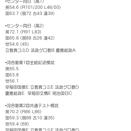
•センター同日（高1）
英54.6 (R101/200 L46/50) 
国63.7 (現72 古43 漢39)
•センター同日（高2）
英72.1 (R91 L83) 
国65.8 (現88 古26 漢42)  
世54.6 (45)
立教異コミD 法政グロ教B 慶應総政A
•河合塾第1回全統記述模試
英65.5 
国63.8 
世56.1
早稲田国教E 立教異コミE 法政グロ教D 
慶應総政E  早稲田文構E 明治国日C
•河合塾第2回共通テスト模試
英70.2 (R86 L86) 
国59.3 (現88 古10 漢35)
世59.4 (68)
早稲田国教E 立教異コミE 法政グロ教D 