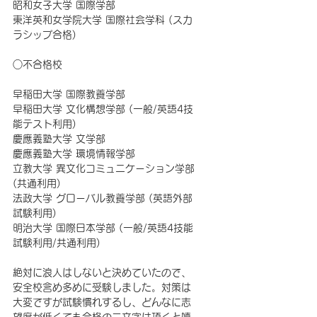
昭和女子大学 国際学部
東洋英和女学院大学 国際社会学科 (スカ
ラシップ合格)
○不合格校
早稲田大学 国際教養学部
早稲田大学 文化構想学部 (一般/英語4技
能テスト利用)
慶應義塾大学 文学部
慶應義塾大学 環境情報学部
立教大学 異文化コミュニケーション学部 
(共通利用)
法政大学 グローバル教養学部 (英語外部
試験利用)
明治大学 国際日本学部 (一般/英語4技能
試験利用/共通利用)
絶対に浪人はしないと決めていたので、
安全校含め多めに受験しました。対策は
大変ですが試験慣れするし、どんなに志
望度が低くても合格の二文字は頂くと嬉