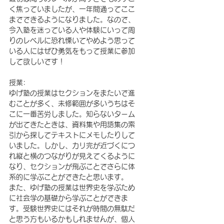
く焦っていましたが、一年間通ってここ
までできるようになりました。なので、
今入塾を迷っている人や体験にいって周
りのレベルに恐れ慄いてやめよう思って
いる人にはぜひ勇気をもって授業に参加
して欲しいです！
授業:
ゆげ塾の授業はセクションをまたいで進
むことが多く、未修範囲が多いうちはそ
こに一番苦労しました。知らないターム
が出てきたときは、資料集や用語集の索
引から探してテキストにメモしたりして
いました。しかし、カリ完が近づくにつ
れ縦と横のつながりが見えてくるように
なり、セクションが飛ぶことでさらに体
系的に学ぶことができたと思います。
また、ゆげ塾の授業は世界史を学ぶため
に社会学の基礎から学ぶことができま
す。受験世界史にはそれが時間の無駄だ
と思う方もいるかもしれませんが、個人