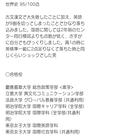
世界史 95/100点
古文漢文で大失敗したことに加え、英語
が9割を切ってしまったことでかなり落ち
込みました。国語に関しては2年前のセン
ター同日模試よりも点数が低く、さすが
に自分でもびっくりしました。高1の時に
英検準一級に2点足りなくて落ちた時と同
じくらいショックでした笑 
○合格校
慶應義塾大学 総合政策学部 <進学>
立教大学 異文化コミュニケーション学部
法政大学 グローバル教養学部 (共通利用)
明治学院大学 国際キャリア学科 (全学部)
明治学院大学 国際学科 (全学部/共通利
用)
東京女子大学 国際英語学科
東京女子大学 国際社会学科 (共通利用)