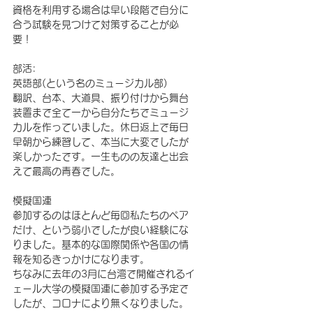
資格を利用する場合は早い段階で自分に
合う試験を見つけて対策することが必
要！
部活:
英語部(という名のミュージカル部)
翻訳、台本、大道具、振り付けから舞台
装置まで全て一から自分たちでミュージ
カルを作っていました。休日返上で毎日
早朝から練習して、本当に大変でしたが
楽しかったです。一生ものの友達と出会
えて最高の青春でした。
模擬国連
参加するのはほとんど毎回私たちのペア
だけ、という弱小でしたが良い経験にな
りました。基本的な国際関係や各国の情
報を知るきっかけになります。
ちなみに去年の3月に台湾で開催されるイ
ェール大学の模擬国連に参加する予定で
したが、コロナにより無くなりました。