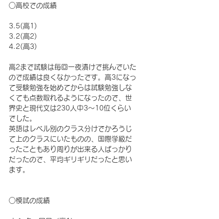
○高校での成績
3.5(高1)
3.2(高2)
4.2(高3)
高2まで試験は毎回一夜漬けで挑んでいた
ので成績は良くなかったです。高3になっ
て受験勉強を始めてからは試験勉強しな
くても点数取れるようになったので、世
界史と現代文は230人中3〜10位くらい
でした。
英語はレベル別のクラス分けでかろうじ
て上のクラスにいたものの、国際学級だ
ったこともあり周りが出来る人ばっかり
だったので、平均ギリギリだったと思い
ます。
○模試の成績