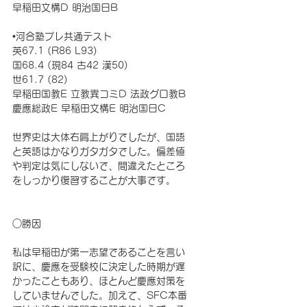
早稲田文構D 明治国日B
•河合塾プレ共通テスト
英67.1 (R86 L93) 
国68.4 (現84 古42 漢50) 
世61.7 (82)
早稲田国教E 立教異コミD 法政グロ教B 
慶應総政E 早稲田文構E 明治国日C
世界史は大体右肩上がりでしたが、国語
と英語はかなりガタガタでした。偏差値
や判定は気にしないで、間違えたところ
をしっかり復習することが大事です。
○勝因
私は早稲田が第一志望であることを言い
訳に、慶應を受験校に決定した時期が遅
かったこともあり、ほとんど慶應対策を
していませんでした。加えて、SFC本番