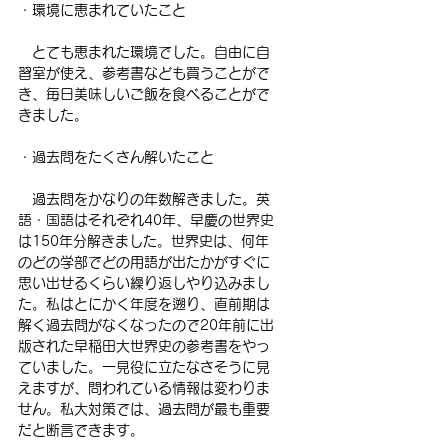
・環境に恵まれていたこと
　とても恵まれた環境でした。自由に自
習室が使え、参考書なども買うことがで
き、毎日美味しいご飯を食べることがで
きました。
・過去問をたくさん解いたこと
　過去問をかなりの年数解きました。英
語・国語はそれぞれ40年、早慶の世界史
は150年分解きました。世界史は、何年
のどの学部でどの用語が出たかがすぐに
思い出せるくらい繰り返しやり込みまし
た。私はとにかく年度を遡り、直前期は
解く過去問がなくなったので20年前に出
版された早稲田大世界史の参考書をやっ
ていました。一見役に立たなさそうに見
えますが、問われている情報は変わりま
せん。私大対策では、過去問が最も重要
だと断言できます。