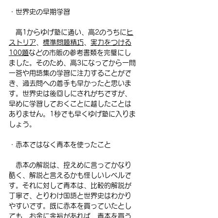
・世界史の早期学習
　高1からゆげ塾に通い、高2のうちに
ヒ
ストリア
、
標準問題精巧
、
実力をつける
100題
などの市販の参考書類を完璧にし
ました。そのため、高3になってから一問
一答や用語集の学習に注力することがで
き、過去問への着手も早かったと思いま
す。世界史は後回しにされがちですが、
早めに学習しておくことに越したことは
ありません。1秒でも早くゆげ塾に入りま
しょう。
・赤本ではなく青本を使ったこと
　赤本の解説は、控えめに言ってかなり
酷く、解説と言えるかも怪しいレベルで
す。それに対して青本は、比較的解説が
丁寧で、とりわけ国語と世界史はわかり
やすいです。既に赤本を買っていたとし
ても、お金に余裕があれば、青本を買う