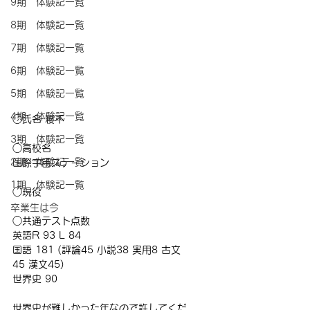
9期 体験記一覧
8期 体験記一覧
7期 体験記一覧
6期 体験記一覧
5期 体験記一覧
4期 体験記一覧
○氏名 寝不 
3期 体験記一覧
○高校名
2期 体験記一覧
国際宇宙ステーション
1期 体験記一覧
○現役
卒業生は今
○共通テスト点数　
英語R 93 L 84 
国語 181 (評論45 小説38 実用8 古文
45 漢文45) 
世界史 90
世界史が難しかった年なので許してくだ