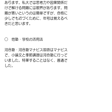
あります。私大では思考力や因果関係だ
けで解ける問題には限界があります。問
題が悪いというのは簡単ですが、合格に
少しでも近づくために、年号は覚えるべ
きだと思います。
○　他塾・学校の活用法
河合塾・河合塾マナビス国語はマナビス
で、小論文と季節講習は河合塾に行って
いました。特筆することはなく、普通で
した。
○　お薦めの参考書・問題集
・
現代文読解の基礎講義
神です。神としか形容できません。感覚
に頼りがちな現代文がきれいに体系化さ
れている素晴らしい参考書です。