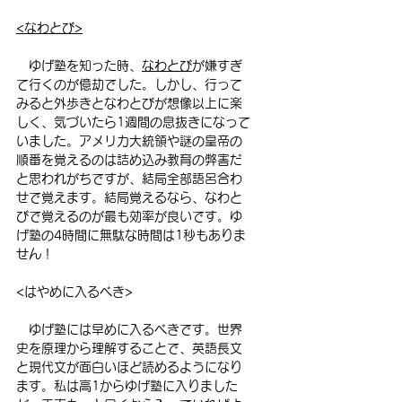
<なわとび>
　ゆげ塾を知った時、
なわとび
が嫌すぎ
て行くのが億劫でした。しかし、行って
みると外歩きとなわとびが想像以上に楽
しく、気づいたら1週間の息抜きになって
いました。アメリカ大統領や謎の皇帝の
順番を覚えるのは詰め込み教育の弊害だ
と思われがちですが、結局全部語呂合わ
せで覚えます。結局覚えるなら、なわと
びで覚えるのが最も効率が良いです。ゆ
げ塾の4時間に無駄な時間は1秒もありま
せん！
<はやめに入るべき>
　ゆげ塾には早めに入るべきです。世界
史を原理から理解することで、英語長文
と現代文が面白いほど読めるようになり
ます。私は高1からゆげ塾に入りました