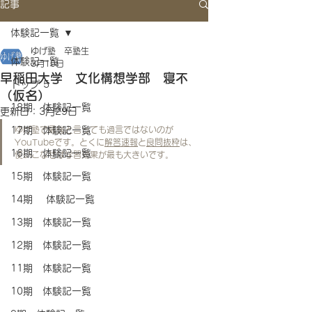
記事
体験記一覧
ゆげ塾 卒塾生
体験記一覧
3月10日
早稲田大学 文化構想学部 寝不
トップ 5
（仮名）
18期 体験記一覧
更新日：
3月29日
17期 体験記一覧
ゆげ塾で最強と言っても過言ではないのが
YouTubeです。とくに
解答速報
と
良問抜粋
は、
16期 体験記一覧
使いこなせば学習効果が最も大きいです。
15期 体験記一覧
14期 体験記一覧
13期 体験記一覧
12期 体験記一覧
11期 体験記一覧
10期 体験記一覧