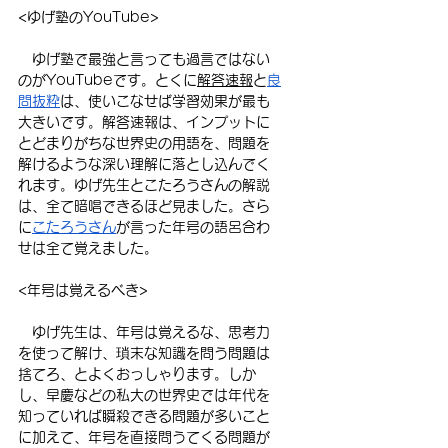
<ゆげ塾のYouTube>
　ゆげ塾で最強と言っても過言ではない
のがYouTubeです。とくに
解答速報
と
良
問抜粋
は、使いこなせば学習効果が最も
大きいです。解答速報は、インプットに
とどまりがちな世界史の用語を、問題を
解けるような深い理解に落とし込んでく
れます。ゆげ先生とこたろうさんの解説
は、全て暗唱できるほど見ました。さら
に
こたろうさん
が言った年号の語呂合わ
せは全て覚えました。
<年号は覚えるべき>
　ゆげ先生は、年号は覚えるな、思考力
を使って解け、瑣末な知識を問う問題は
捨てろ、とよくおっしゃります。しか
し、早慶などの私大の世界史では年代を
知っていれば瞬殺できる問題が多いこと
に加えて、年号を直接問うてくる問題が