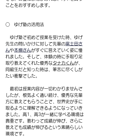
ことをおすすめします。
○　ゆげ塾の活用法　
　ゆげ塾で初めて授業を受けた時、ゆげ
先生の問いかけに対して先輩の
富士田さ
ん
や
本棚さん
がすぐに答えていく姿に憧
れました。そして、体験の時に手取り足
取り教えてくれた優秀な
タナカくん
が、
同級生だと知った時は、筆舌に尽くしが
たい衝撃でした。
　最初は授業内容が一切わかりませんで
したが、根気よく通い続け、優秀な先輩
方に教えてもらうことで、世界史が手に
取るように理解できるようになっていき
ました。高1、高3が一緒に学べる環境は
貴重です。教わって成績が伸び、さらに
教えても成績が伸びるという素晴らしい
環境です。