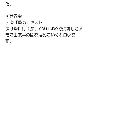
た。
＊世界史
・ゆげ塾のテキスト
ゆげ塾に行くか、YouTubeで受講してメ
モで出来事の間を埋めていくと良いで
す。
・
時代と流れで覚える！世界史用語
ざっと流れを掴みたいときにおすすめで
す。世界史学びたての混乱している時期
に活躍します。ただ、内容がざっくりな
ので、
ゆげ塾のテキスト
の内容を書き足
したり、年号を加えたりすると復習に役
立ちます。
・
山川　世界史一問一答
タームが頭に入ってきたら、問題文を覚
えてください！！問題文は用語集の重要
な要素を抜き出して書いてあります(多
分)。それも覚えてしまったら用語集の細