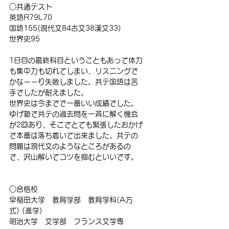
○共通テスト
英語R79L70
国語155(現代文84古文38漢文33)
世界史95
1日目の最終科目ということもあって体力
も集中力も切れてしまい、リスニングで
かなーーり失敗しました。共テ国語は苦
手でしたが耐えました。
世界史は今までで一番いい成績でした。
ゆげ塾で共テの過去問を一斉に解く機会
が2回あり、そこでとても緊張したおかげ
で本番は落ち着いて出来ました。共テの
問題は現代文のようなところがあるの
で、沢山解いてコツを掴むといいです。
○合格校
早稲田大学　教育学部　教育学科(A方
式) (進学)
明治大学　文学部　フランス文学専