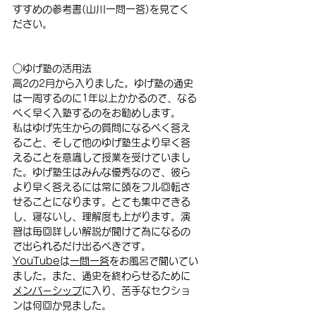
すすめの参考書(山川一問一答)を見てく
ださい。
○ゆげ塾の活用法
高2の2月から入りました。ゆげ塾の通史
は一周するのに1年以上かかるので、なる
べく早く入塾するのをお勧めします。
私はゆげ先生からの質問になるべく答え
ること、そして他のゆげ塾生より早く答
えることを意識して授業を受けていまし
た。ゆげ塾生はみんな優秀なので、彼ら
より早く答えるには常に頭をフル回転さ
せることになります。とても集中できる
し、寝ないし、理解度も上がります。演
習は毎回詳しい解説が聞けて為になるの
で出られるだけ出るべきです。
YouTube
は
一問一答
をお風呂で聞いてい
ました。また、通史を終わらせるために
メンバーシップ
に入り、苦手なセクショ
ンは何回か見ました。