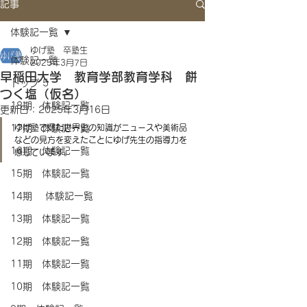
記事
体験記一覧
ゆげ塾 卒塾生
体験記一覧
2025年3月7日
早稲田大学 教育学部教育学科 餅
トップ 5
つく塩（仮名）
18期 体験記一覧
更新日：
2025年3月16日
17期 体験記一覧
ゆげ塾で得た世界史の知識がニュースや美術品
などの見方を変えたことにゆげ先生の指導力を
16期 体験記一覧
感じています。
15期 体験記一覧
14期 体験記一覧
13期 体験記一覧
12期 体験記一覧
11期 体験記一覧
10期 体験記一覧