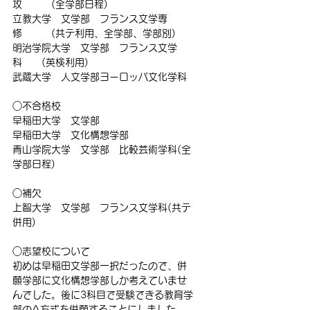
攻　　　(全学部日程)
立教大学　文学部　フランス文学専
修　　　(共テ利用、全学部、学部別)
明治学院大学　文学部　フランス文学
科　　(英検利用)
武蔵大学　人文学部ヨーロッパ文化学科
○不合格校
早稲田大学　文学部
早稲田大学　文化構想学部
青山学院大学　文学部　比較芸術学科(全
学部日程)
○補欠
上智大学　文学部　フランス文学科(共テ
併用)
○志望校について
初めは早稲田文学部一択だったので、併
願学部に文化構想学部しか考えていませ
んでした。後に3科目で受験できる教育学
部のA方式を併願することにしました。