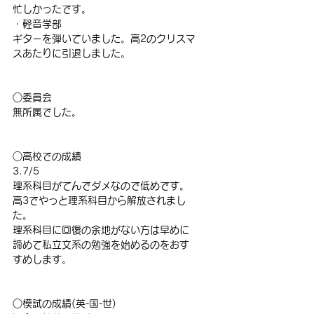
忙しかったです。
・軽音学部
ギターを弾いていました。高2のクリスマ
スあたりに引退しました。
○委員会
無所属でした。
○高校での成績
3.7/5
理系科目がてんでダメなので低めです。
高3でやっと理系科目から解放されまし
た。
理系科目に回復の余地がない方は早めに
諦めて私立文系の勉強を始めるのをおす
すめします。
○模試の成績(英-国-世)