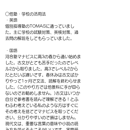
○他塾・学校の活用法
・英語
個別指導塾のTOMASに通っていまし
た。主に学校の試験対策、英検対策、過
去問の解説をしてもらっていました。
・国語
河合塾マナビスに高3の春から通い始めま
した。古文がとても苦手だったのでレベ
ル2から取りました。高3でレベル2から
だとだいぶ遅いです。春休みは古文ばか
りやって1ヶ月で文法、読解を終わらせま
した。(このやり方では他教科に手が回ら
ないのでお勧めしません。)古文はいつか
自分で参考書を読んで理解できる！とふ
わふわ考えている私のような方はすぐに
その考えを捨ててマナビスを取ってくだ
さい。分かりやすいので損はしません。
現代文は、重要な言葉の意味や小説の読
み方を学べるところがいいです。実際受