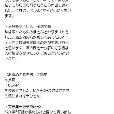
験でもちらほら習ったところが出てきま
した。これはレベル3,4からでいいと思い
ます。
・河合塾マナビス　予想問題
私は取ったもののほとんどやりませんで
した。過去問の方が難しく感じたので、
個人的には過去問周回の方が効果がある
と思います。過去問を十分解いて余裕な
人or解説を聞きたい人は取るといいと思
います。
○お薦めの参考書・問題集
＊英語
・LEAP
学校教材でした。MARCHまではこれを
完璧にすれば十分です。
・
英検準一級単熟語EX
パス単5訂版が易化したと聞いて買いまし